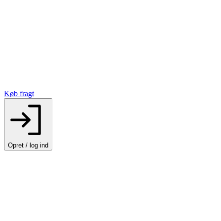
Køb fragt
Opret / log ind