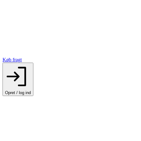
Køb fragt
Opret / log ind