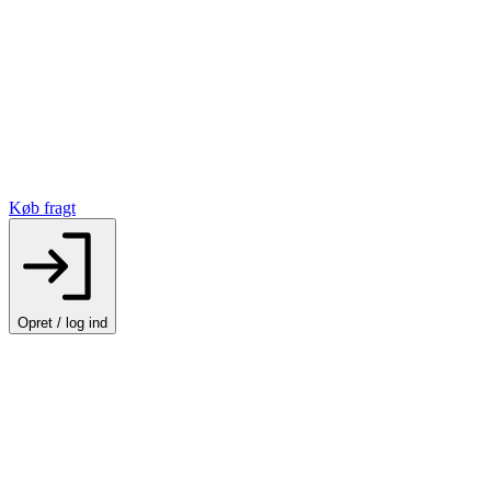
Køb fragt
Opret / log ind