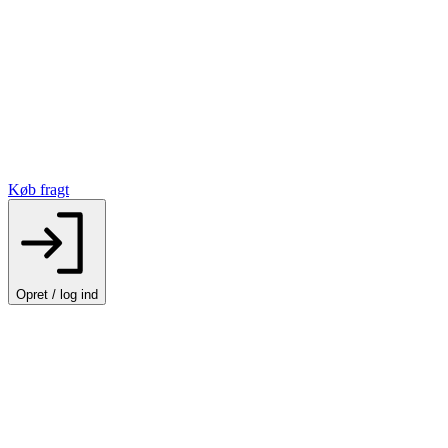
Køb fragt
Opret / log ind