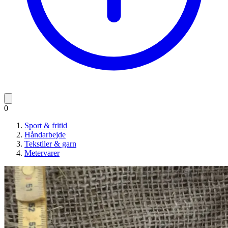
0
Sport & fritid
Håndarbejde
Tekstiler & garn
Metervarer