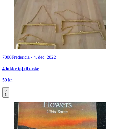
7000
Fredericia
·
4. dec. 2022
4 lukke tøj til taske
50 kr.
1