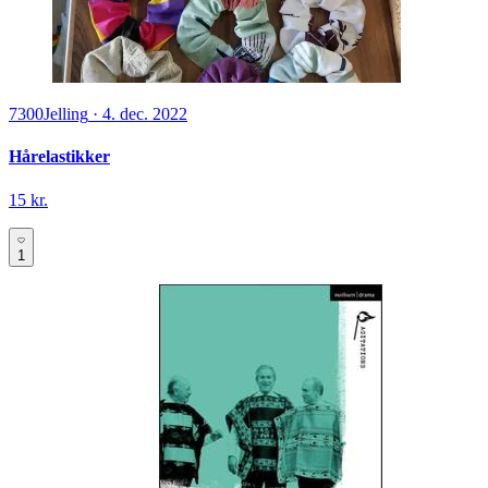
7300
Jelling
·
4. dec. 2022
Hårelastikker
15 kr.
1