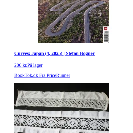
Curves: Japan (4, 2025) | Stefan Bogner
206 kr.
På lager
BookTok.dk
Fra PriceRunner