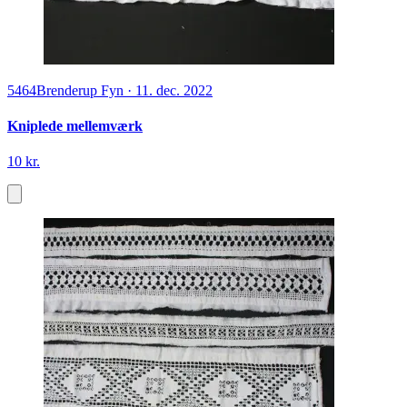
5464
Brenderup Fyn
·
11. dec. 2022
Kniplede mellemværk
10 kr.