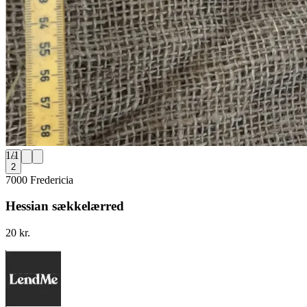
1
/
1
2
7000 Fredericia
Hessian sækkelærred
20 kr.