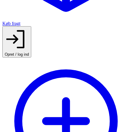
Køb fragt
Opret / log ind