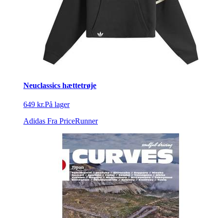
Neuclassics hættetrøje
649 kr.
På lager
Adidas
Fra PriceRunner