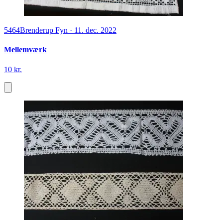
5464
Brenderup Fyn
·
11. dec. 2022
Mellemværk
10 kr.