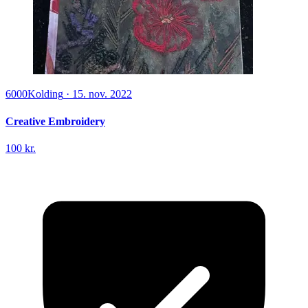
6000
Kolding
·
15. nov. 2022
Creative Embroidery
100 kr.