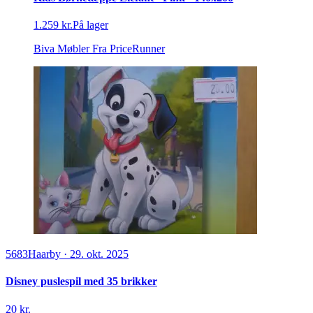
1.259 kr.
På lager
Biva Møbler
Fra PriceRunner
5683
Haarby
·
29. okt. 2025
Disney puslespil med 35 brikker
20 kr.