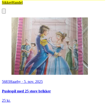
SikkerHandel
5683
Haarby
·
5. nov. 2025
Puslespil med 25 store brikker
25 kr.