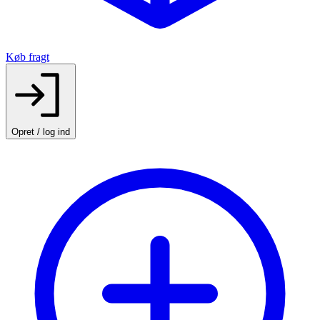
Køb fragt
Opret / log ind