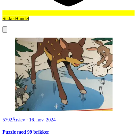
SikkerHandel
5792
Årslev
·
16. nov. 2024
Puzzle med 99 brikker