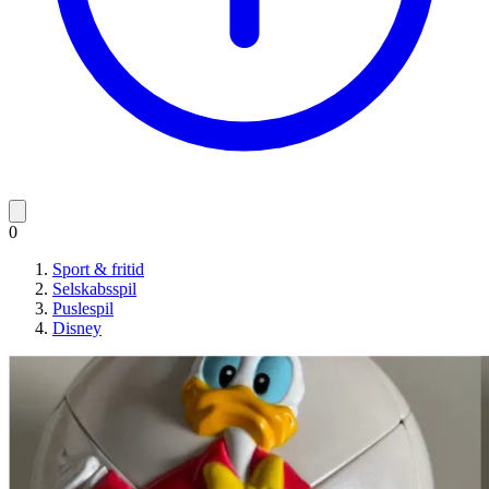
0
Sport & fritid
Selskabsspil
Puslespil
Disney