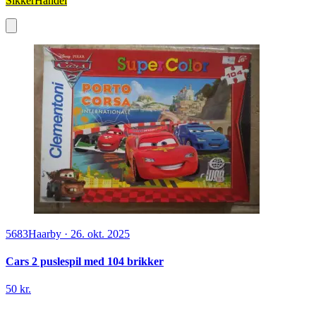
SikkerHandel
5683
Haarby
·
26. okt. 2025
Cars 2 puslespil med 104 brikker
50 kr.