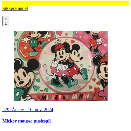
SikkerHandel
1
5792
Årslev
·
16. nov. 2024
Mickey mousse puslespil