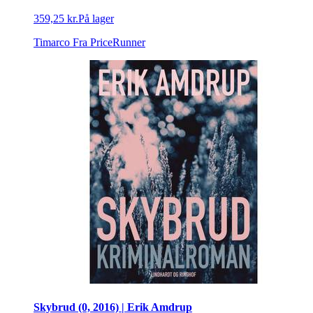
359,25 kr.
På lager
Timarco
Fra PriceRunner
Skybrud (0, 2016) | Erik Amdrup