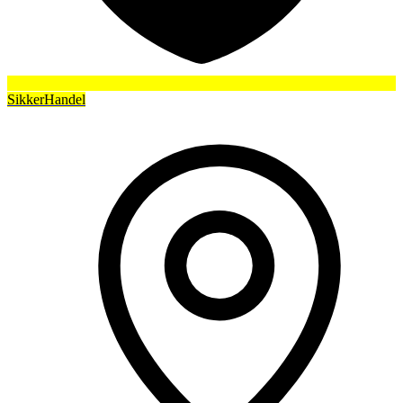
SikkerHandel