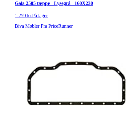
Gala 2505 tæppe - Lysegrå - 160X230
1.259 kr.
På lager
Biva Møbler
Fra PriceRunner