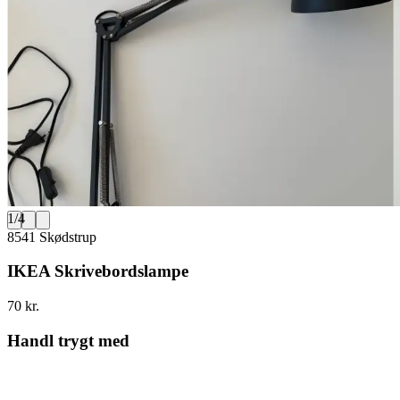
1
/
4
8541 Skødstrup
IKEA Skrivebordslampe
70 kr.
Handl trygt med