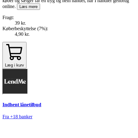
køber og sælger får en tryg og nem handel, når I handler genbrug
online.
Læs mere
Fragt:
39 kr.
Køberbeskyttelse (
7
%
):
4,90 kr.
Læg i kurv
Indhent lånetilbud
Fra +18 banker