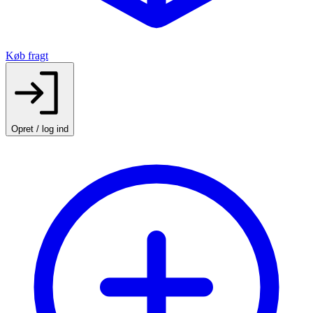
Køb fragt
Opret / log ind