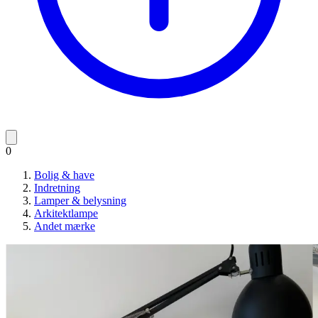
0
Bolig & have
Indretning
Lamper & belysning
Arkitektlampe
Andet mærke