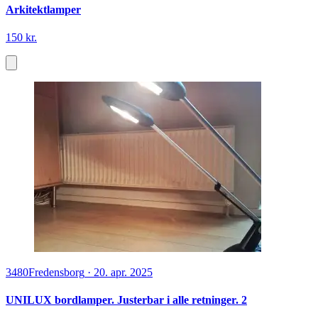
Arkitektlamper
150 kr.
3480
Fredensborg
·
20. apr. 2025
UNILUX bordlamper. Justerbar i alle retninger. 2