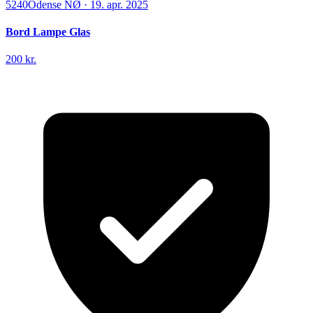
5240
Odense NØ
·
19. apr. 2025
Bord Lampe Glas
200 kr.