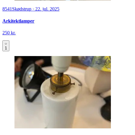
8541
Skødstrup
·
22. jul. 2025
Arkitektlamper
250 kr.
1