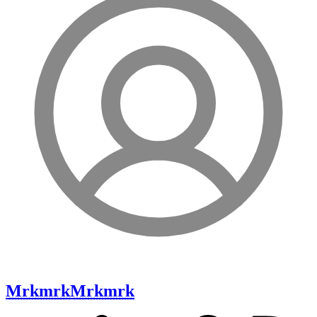
Mrkmrk
Mrkmrk