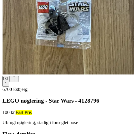
1
/
1
1
6700 Esbjerg
LEGO nøglering - Star Wars - 4128796
100 kr.
Fast Pris
Ubrugt nøglering, stadig i forseglet pose