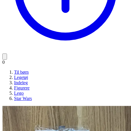
0
Til børn
Legetøj
Indeleg
Figurere
Lego
Star Wars