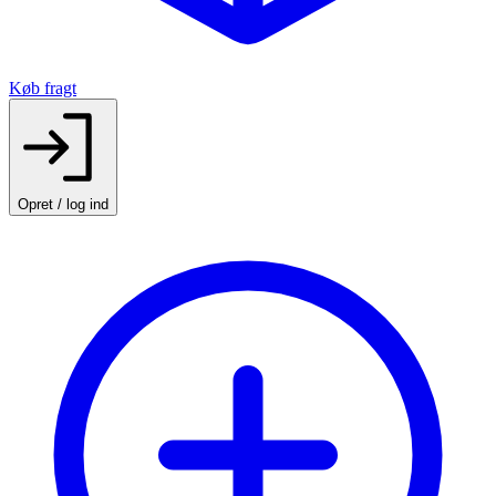
Køb fragt
Opret / log ind