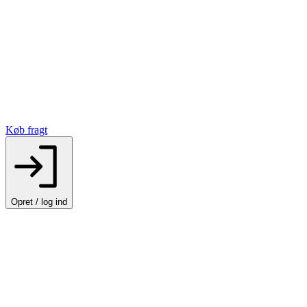
Køb fragt
Opret / log ind