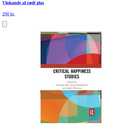
Vinkande af rødt glas
200 kr.