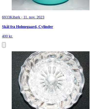
6933
Kibæk
·
11. nov. 2023
Skål fra Holmegaard, Cylinder
400 kr.