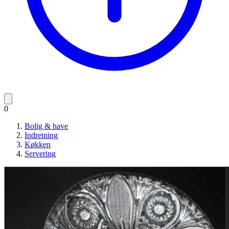
0
Bolig & have
Indretning
Køkken
Servering