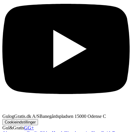
GulogGratis.dk A/S
Banegårdspladsen 1
5000 Odense C
Cookieindstillinger
Gul&Gratis
GG+