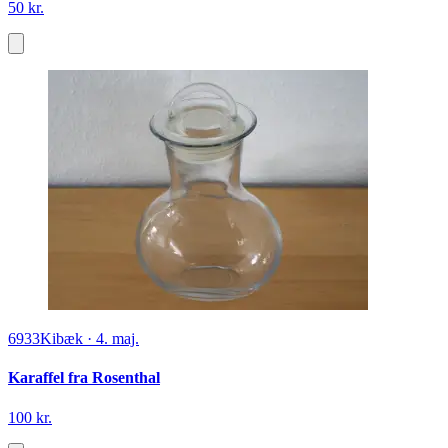
50 kr.
6933
Kibæk
·
4. maj.
Karaffel fra Rosenthal
100 kr.