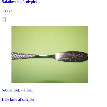
Salatbestik af sølvplet
100 kr.
6933
Kibæk
·
4. maj.
Lille kniv af sølvplet