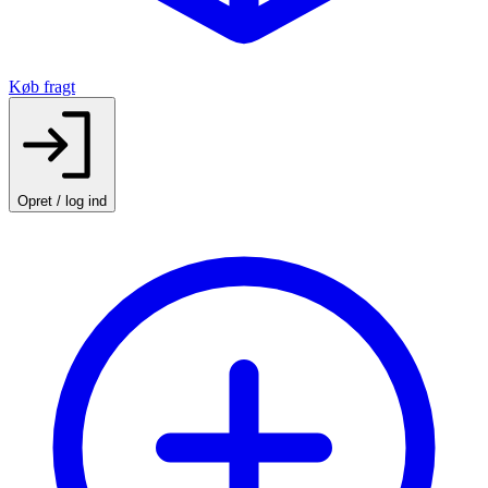
Køb fragt
Opret / log ind