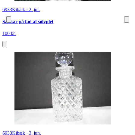
6933
Kibæk
·
2. jul.
Saltkar på fad af sølvplet
100 kr.
6933
Kibæk
·
3. jun.