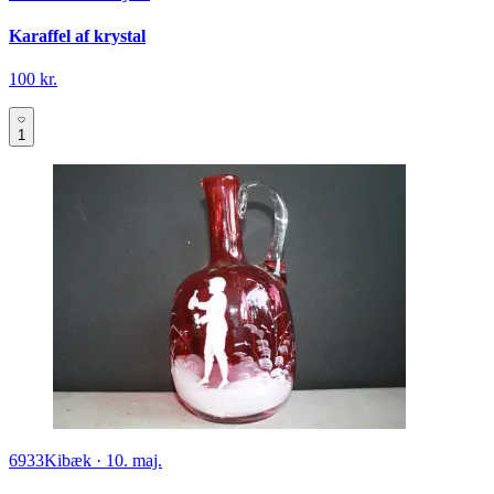
Karaffel af krystal
100 kr.
1
6933
Kibæk
·
10. maj.