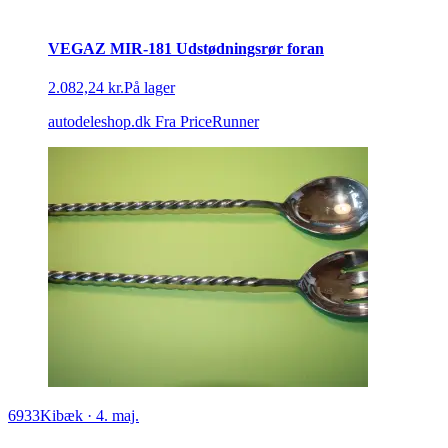
VEGAZ MIR-181 Udstødningsrør foran
2.082,24 kr.
På lager
autodeleshop.dk
Fra PriceRunner
6933
Kibæk
·
4. maj.