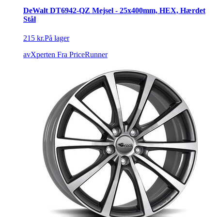
DeWalt DT6942-QZ Mejsel - 25x400mm, HEX, Hærdet
Stål
215 kr.
På lager
avXperten
Fra PriceRunner