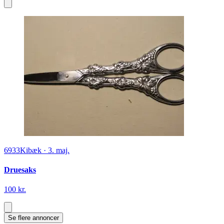
6933
Kibæk
·
3. maj.
Druesaks
100 kr.
Se flere annoncer