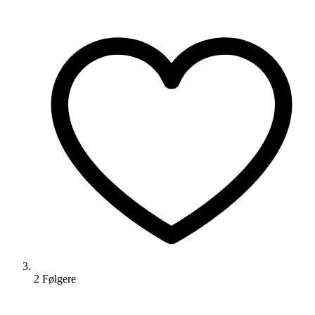
2
Følger
e