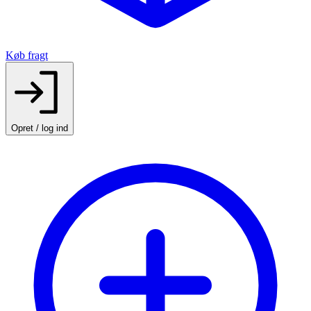
Køb fragt
Opret / log ind