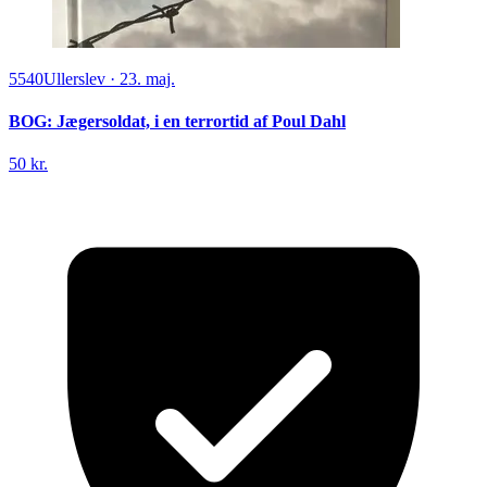
5540
Ullerslev
·
23. maj.
BOG: Jægersoldat, i en terrortid af Poul Dahl
50 kr.