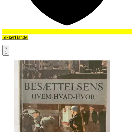
SikkerHandel
1