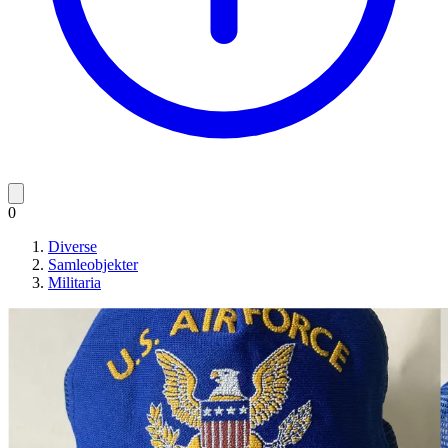
0
Diverse
Samleobjekter
Militaria