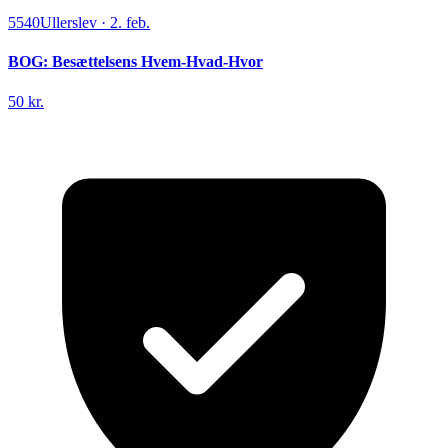
5540
Ullerslev
·
2. feb.
BOG: Besættelsens Hvem-Hvad-Hvor
50 kr.