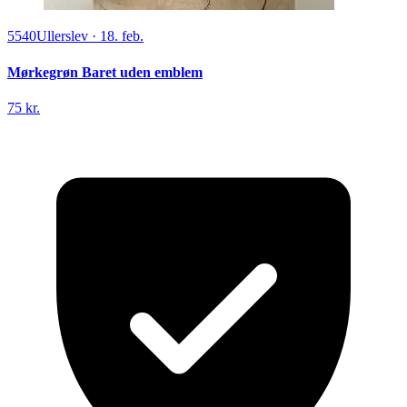
5540
Ullerslev
·
18. feb.
Mørkegrøn Baret uden emblem
75 kr.