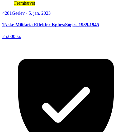
Fremhævet
4281
Gørlev
·
5. jan. 2023
Tyske Militaria Effekter Købes/Søges. 1939-1945
25.000 kr.