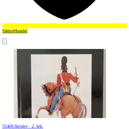
SikkerHandel
5540
Ullerslev
·
2. feb.