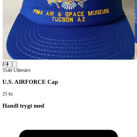
1
/
4
5540 Ullerslev
U.S. AIRFORCE Cap
25 kr.
Handl trygt med