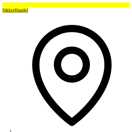
SikkerHandel