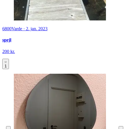
6800
Varde
·
2. jan. 2023
spejl
200 kr.
1