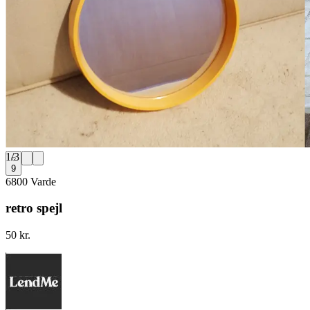
1
/
3
9
6800 Varde
retro spejl
50 kr.