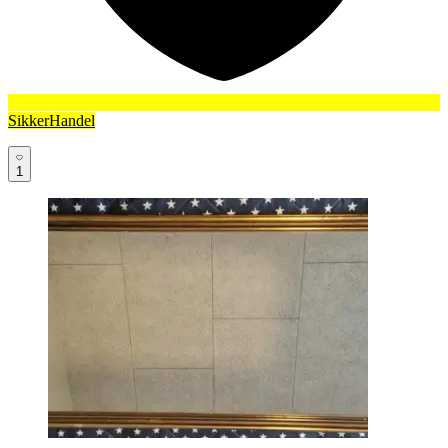
SikkerHandel
1