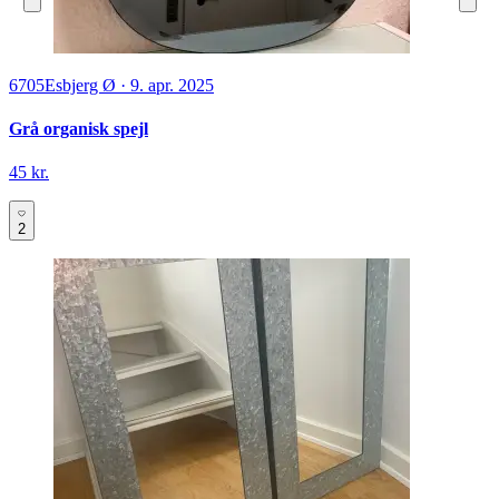
6705
Esbjerg Ø
·
9. apr. 2025
Grå organisk spejl
45 kr.
2