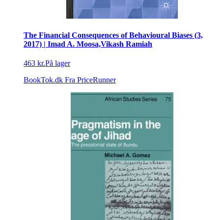
The Financial Consequences of Behavioural Biases (3,
2017) | Imad A. Moosa,Vikash Ramiah
463 kr.
På lager
BookTok.dk
Fra PriceRunner