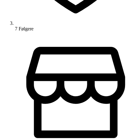
7
Følger
e