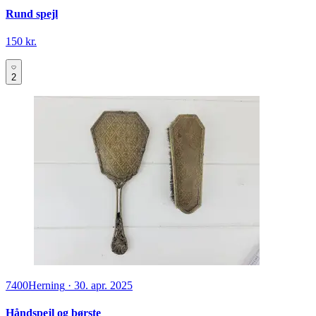
Rund spejl
150 kr.
2
7400
Herning
·
30. apr. 2025
Håndspejl og børste