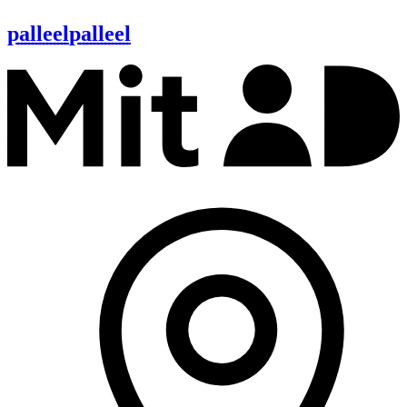
palleel
palleel