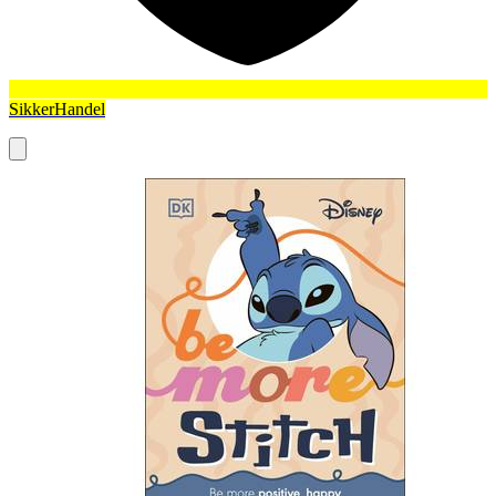
SikkerHandel