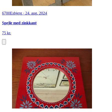
6700
Esbjerg
·
24. aug. 2024
Spejle med zinkkant
75 kr.