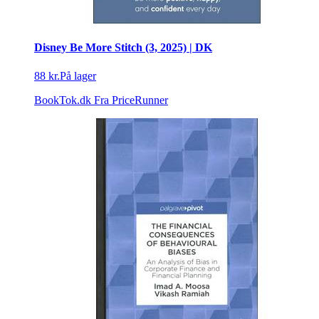
Disney Be More Stitch (3, 2025) | DK
88 kr.
På lager
BookTok.dk
Fra PriceRunner