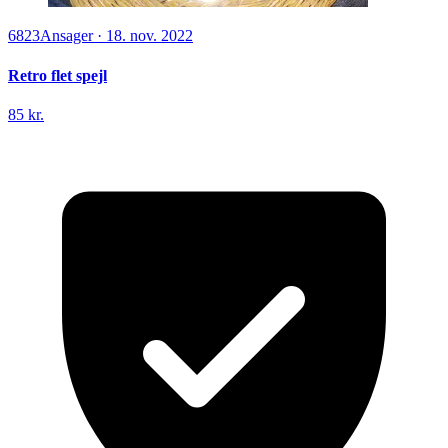
6823
Ansager
·
18. nov. 2022
Retro flet spejl
85 kr.