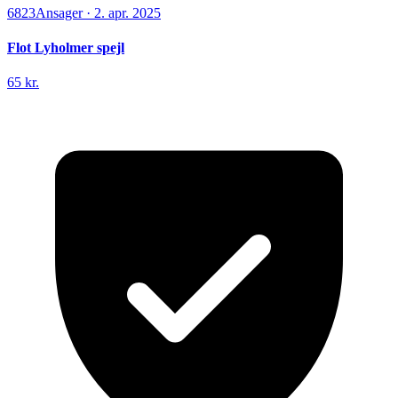
6823
Ansager
·
2. apr. 2025
Flot Lyholmer spejl
65 kr.