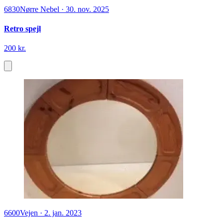
6830
Nørre Nebel
·
30. nov. 2025
Retro spejl
200 kr.
6600
Vejen
·
2. jan. 2023