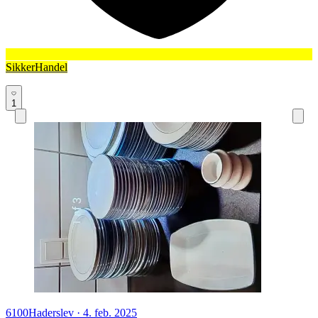
SikkerHandel
1
6100
Haderslev
·
4. feb. 2025