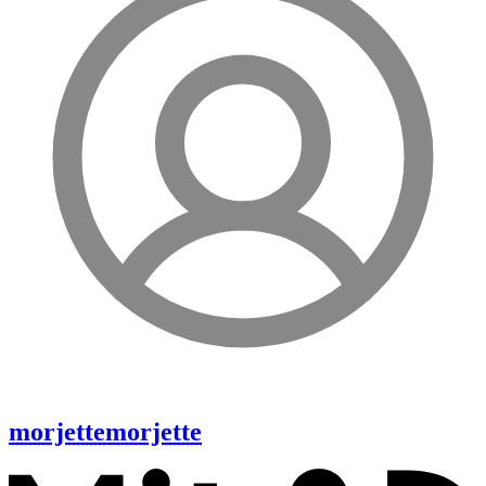
morjette
morjette