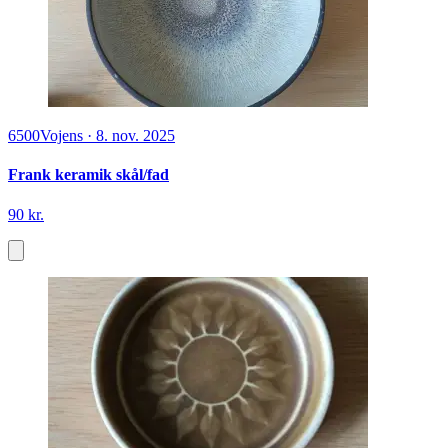
6500
Vojens
·
8. nov. 2025
Frank keramik skål/fad
90 kr.