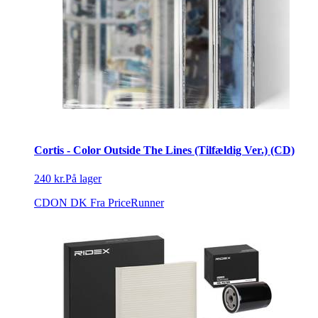
Cortis - Color Outside The Lines (Tilfældig Ver.) (CD)
240 kr.
På lager
CDON DK
Fra PriceRunner