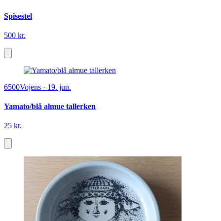
Spisestel
500 kr.
6500
Vojens
·
19. jun.
Yamato/blå almue tallerken
25 kr.