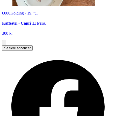
6000
Kolding
·
19. jul.
Kaffestel - Capri 11 Pers.
300 kr.
Se flere annoncer