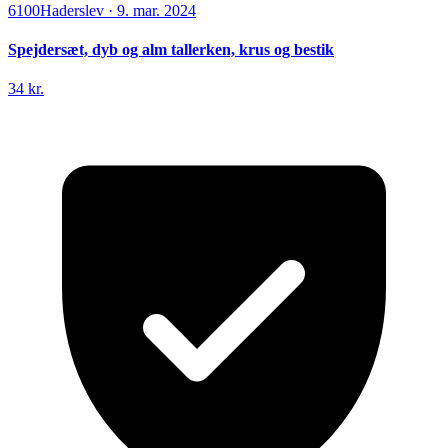
6100
Haderslev
·
9. mar. 2024
Spejdersæt, dyb og alm tallerken, krus og bestik
34 kr.