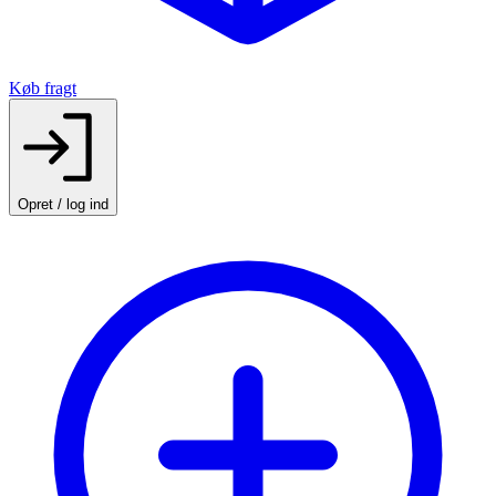
Køb fragt
Opret / log ind