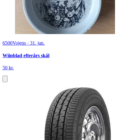
6500
Vojens
·
31. jan.
Wiinblad efterårs skål
50 kr.