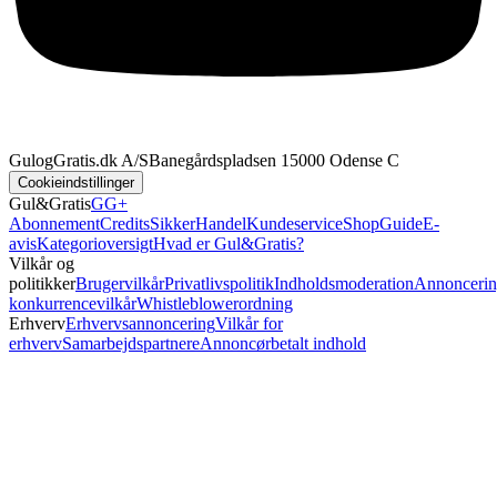
GulogGratis.dk A/S
Banegårdspladsen 1
5000 Odense C
Cookieindstillinger
Gul&Gratis
GG+
Abonnement
Credits
SikkerHandel
Kundeservice
Shop
Guide
E-
avis
Kategorioversigt
Hvad er Gul&Gratis?
Vilkår og
politikker
Brugervilkår
Privatlivspolitik
Indholdsmoderation
Annoncerin
konkurrencevilkår
Whistleblowerordning
Erhverv
Erhvervsannoncering
Vilkår for
erhverv
Samarbejdspartnere
Annoncørbetalt indhold