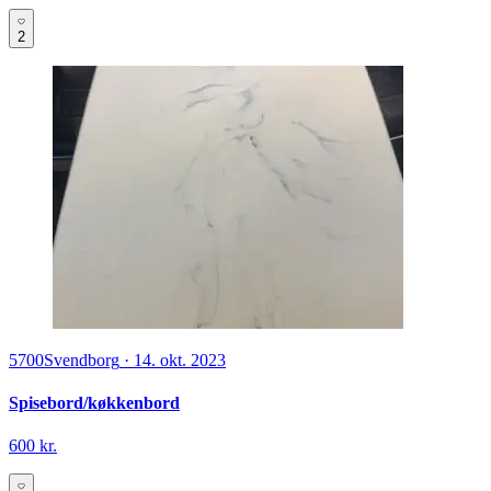
2
5700
Svendborg
·
14. okt. 2023
Spisebord/køkkenbord
600 kr.