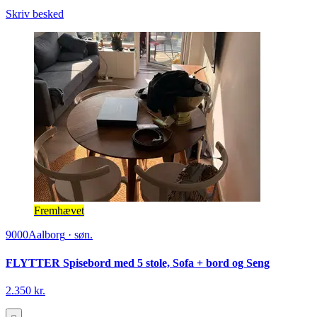
Skriv besked
Fremhævet
9000
Aalborg
·
søn.
FLYTTER Spisebord med 5 stole, Sofa + bord og Seng
2.350 kr.