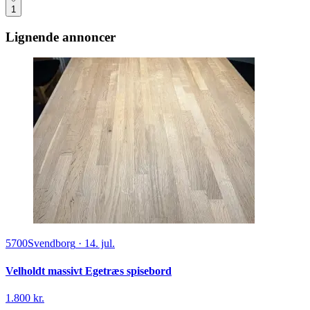
1
Lignende annoncer
5700
Svendborg
·
14. jul.
Velholdt massivt Egetræs spisebord
1.800 kr.