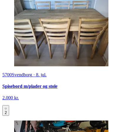
5700
Svendborg
·
8. jul.
Spisebord m/plader og stole
2.000 kr.
2