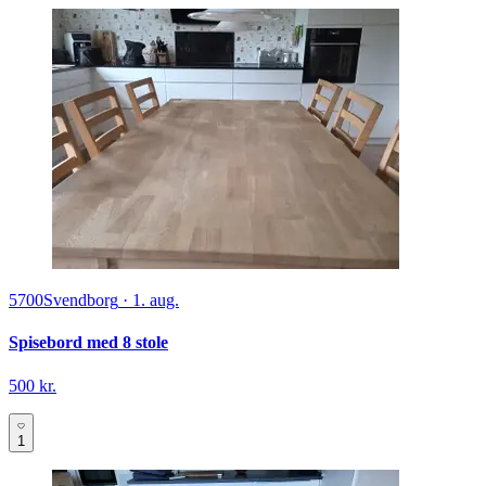
5700
Svendborg
·
1. aug.
Spisebord med 8 stole
500 kr.
1