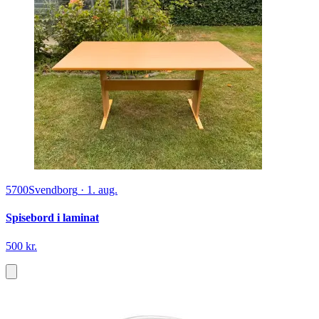
5700
Svendborg
·
1. aug.
Spisebord i laminat
500 kr.