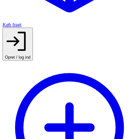
Køb fragt
Opret / log ind