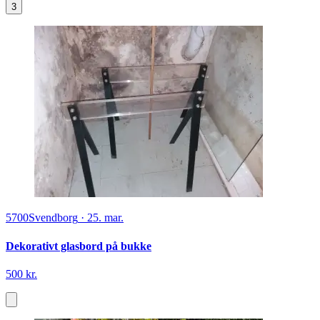
3
5700
Svendborg
·
25. mar.
Dekorativt glasbord på bukke
500 kr.