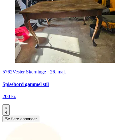
5762
Vester Skerninge
·
26. maj.
Spisebord gammel stil
200 kr.
4
Se flere annoncer