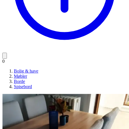
0
Bolig & have
Møbler
Borde
Spisebord