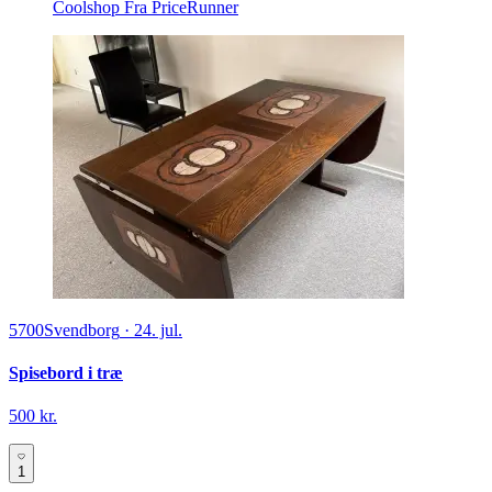
Coolshop
Fra PriceRunner
5700
Svendborg
·
24. jul.
Spisebord i træ
500 kr.
1