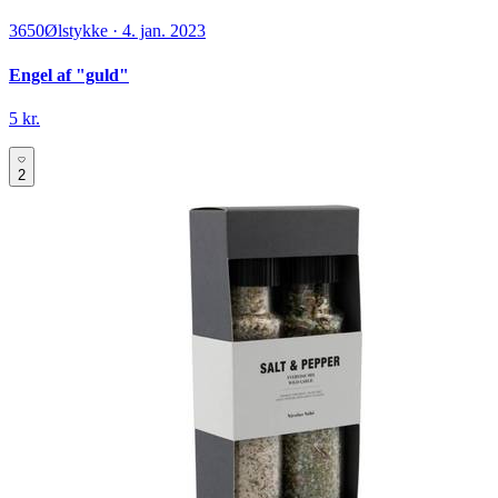
3650
Ølstykke
·
4. jan. 2023
Engel af "guld"
5 kr.
2