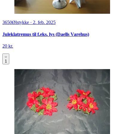
3650
Ølstykke
·
2. feb. 2025
Juleklatremus til f.eks. lys (Daells Varehus)
20 kr.
1