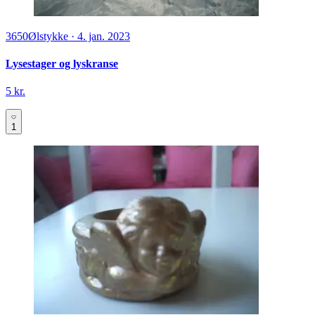
3650
Ølstykke
·
4. jan. 2023
Lysestager og lyskranse
5 kr.
1