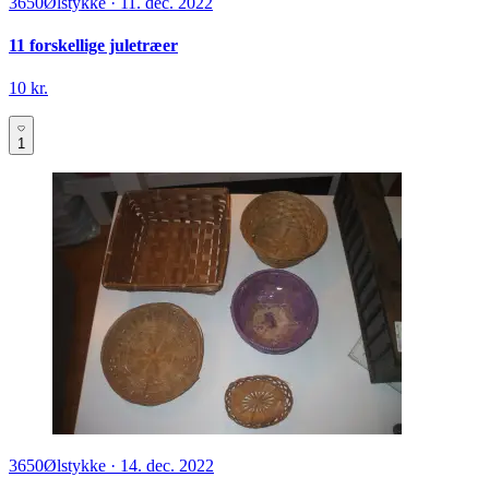
3650
Ølstykke
·
11. dec. 2022
11 forskellige juletræer
10 kr.
1
3650
Ølstykke
·
14. dec. 2022