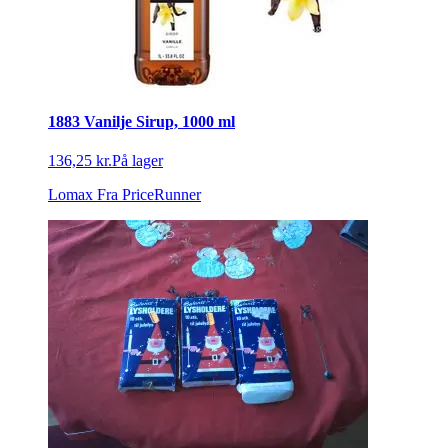
1883 Vanilje Sirup, 1000 ml
136,25 kr.
På lager
Lomax
Fra PriceRunner