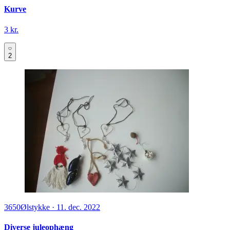
Kurve
3 kr.
2
3650
Ølstykke
·
11. dec. 2022
Diverse juleophæng