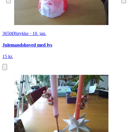
3650
Ølstykke
·
10. jan.
Julemandshoved med lys
15 kr.