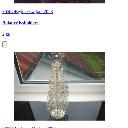
3650
Ølstykke
·
4. jan. 2023
Balance lysholdere
2 kr.