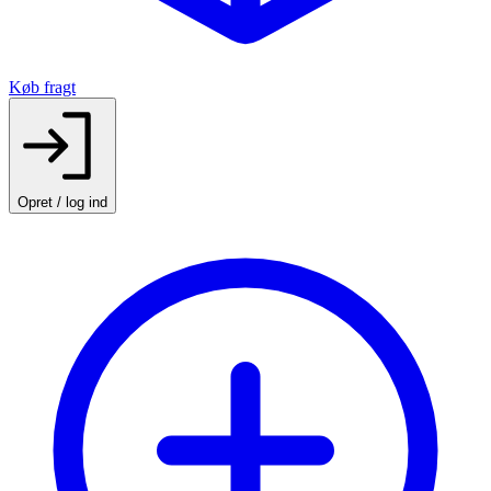
Køb fragt
Opret / log ind