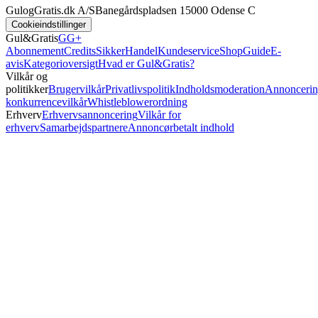
GulogGratis.dk A/S
Banegårdspladsen 1
5000 Odense C
Cookieindstillinger
Gul&Gratis
GG+
Abonnement
Credits
SikkerHandel
Kundeservice
Shop
Guide
E-
avis
Kategorioversigt
Hvad er Gul&Gratis?
Vilkår og
politikker
Brugervilkår
Privatlivspolitik
Indholdsmoderation
Annoncerin
konkurrencevilkår
Whistleblowerordning
Erhverv
Erhvervsannoncering
Vilkår for
erhverv
Samarbejdspartnere
Annoncørbetalt indhold