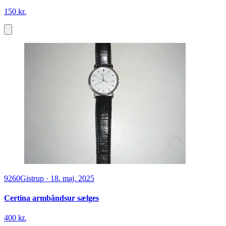
150 kr.
9260
Gistrup
·
18. maj. 2025
Certina armbåndsur sælges
400 kr.