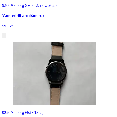
9200
Aalborg SV
·
12. nov. 2025
Vanderbilt armbåndsur
595 kr.
9220
Aalborg Øst
·
18. apr.