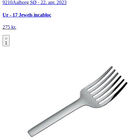
9210
Aalborg SØ
·
22. apr. 2023
Ur - 17 Jewels incabloc
275 kr.
1