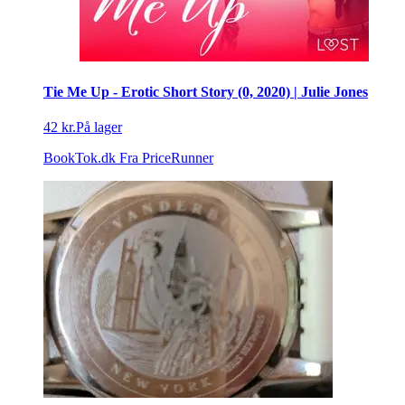
Tie Me Up - Erotic Short Story (0, 2020) | Julie Jones
42 kr.
På lager
BookTok.dk
Fra PriceRunner