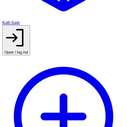
Køb fragt
Opret / log ind