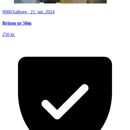
9000
Aalborg
·
21. jan. 2024
Brixon ur 50m
250 kr.