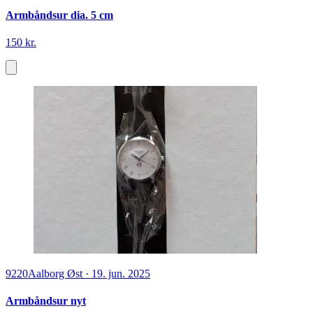
Armbåndsur dia. 5 cm
150 kr.
9220
Aalborg Øst
·
19. jun. 2025
Armbåndsur nyt