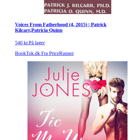
Voices From Fatherhood (4, 2015) | Patrick
Kilcarr,Patricia Quinn
540 kr.
På lager
BookTok.dk
Fra PriceRunner