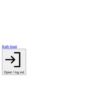
Køb fragt
Opret / log ind