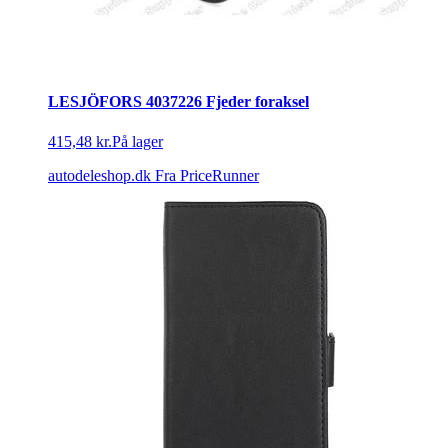
LESJÖFORS 4037226 Fjeder foraksel
415,48 kr.
På lager
autodeleshop.dk
Fra PriceRunner