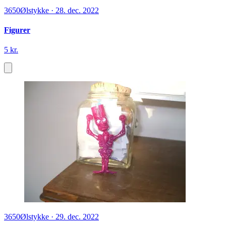
3650
Ølstykke
·
28. dec. 2022
Figurer
5 kr.
3650
Ølstykke
·
29. dec. 2022