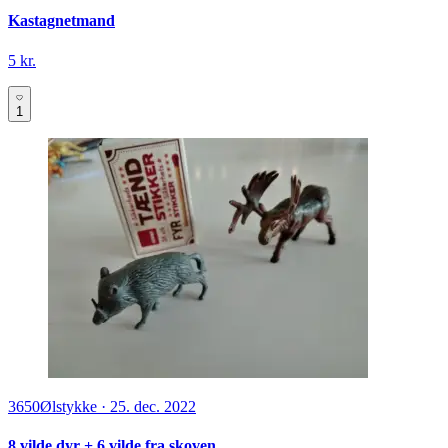
Kastagnetmand
5 kr.
1
3650
Ølstykke
·
25. dec. 2022
8 vilde dyr + 6 vilde fra skoven