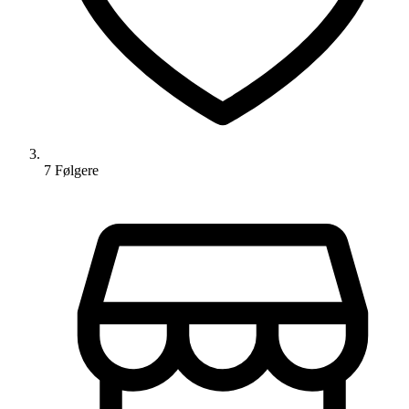
7
Følger
e