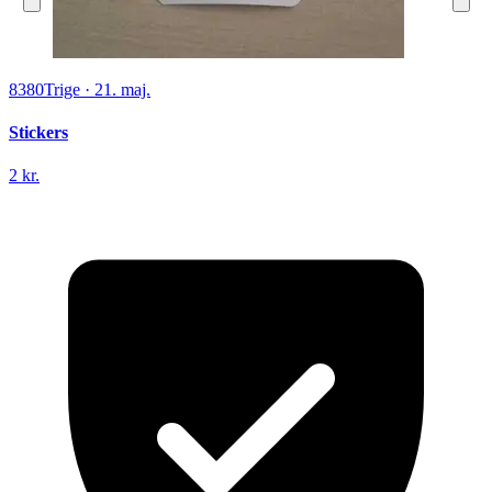
8380
Trige
·
21. maj.
Stickers
2 kr.