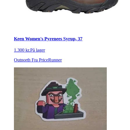
Keen Women's Pyrenees Syrup, 37
1.300 kr.
På lager
Outnorth
Fra PriceRunner