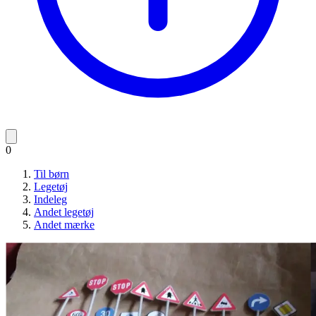
0
Til børn
Legetøj
Indeleg
Andet legetøj
Andet mærke