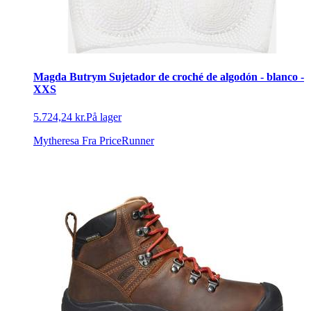
Magda Butrym Sujetador de croché de algodón - blanco -
XXS
5.724,24 kr.
På lager
Mytheresa
Fra PriceRunner