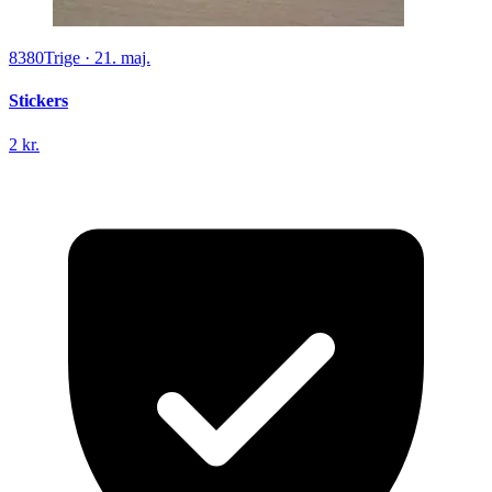
8380
Trige
·
21. maj.
Stickers
2 kr.