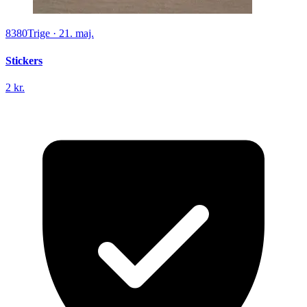
8380
Trige
·
21. maj.
Stickers
2 kr.