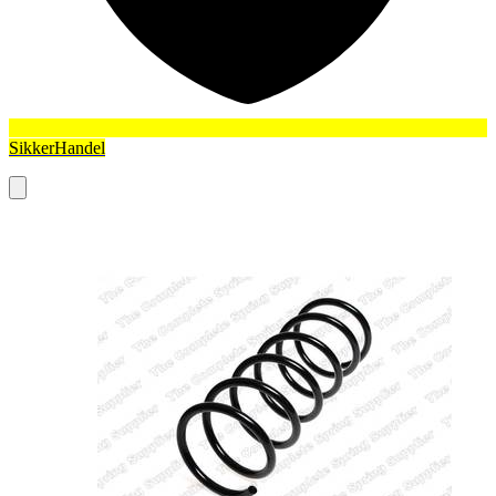
SikkerHandel