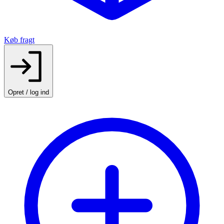
Køb fragt
Opret / log ind