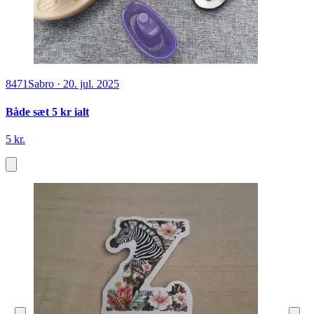
8471
Sabro
·
20. jul. 2025
Både sæt 5 kr ialt
5 kr.