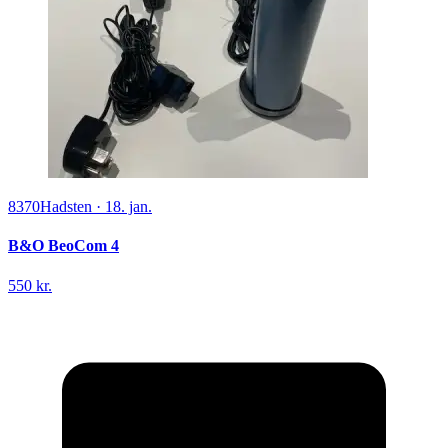
8370
Hadsten
·
18. jan.
B&O BeoCom 4
550 kr.