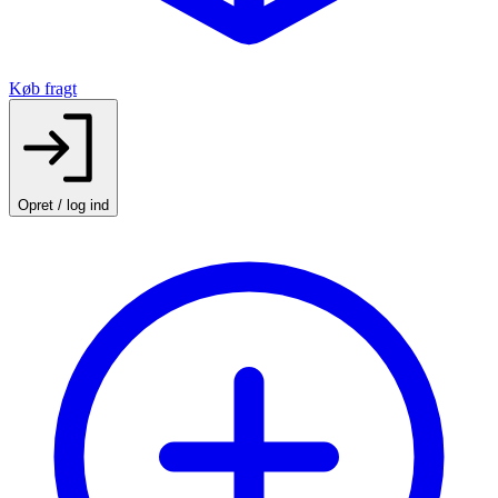
Køb fragt
Opret / log ind