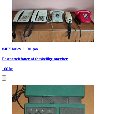
8462
Harlev J
·
30. jan.
Fastnettelefoner af forskellige mærker
100 kr.