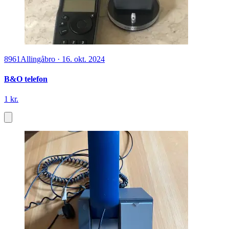
8961
Allingåbro
·
16. okt. 2024
B&O telefon
1 kr.