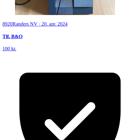
8920
Randers NV
·
20. apr. 2024
Tlf. B&O
100 kr.