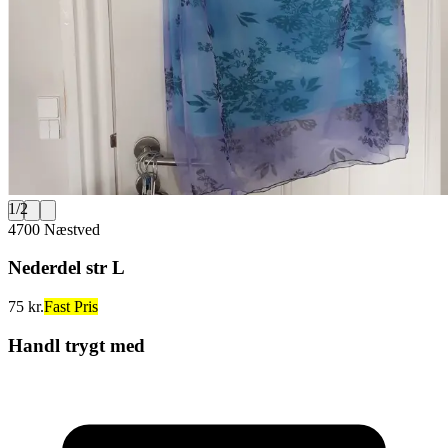
1
/
2
4700 Næstved
Nederdel str L
75 kr.
Fast Pris
Handl trygt med