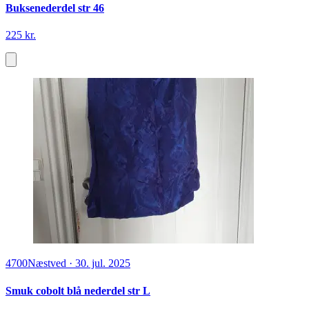
Buksenederdel str 46
225 kr.
4700
Næstved
·
30. jul. 2025
Smuk cobolt blå nederdel str L