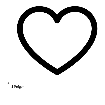
4
Følger
e