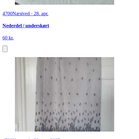
4700
Næstved
·
28. apr.
Nederdel / underskørt
60 kr.