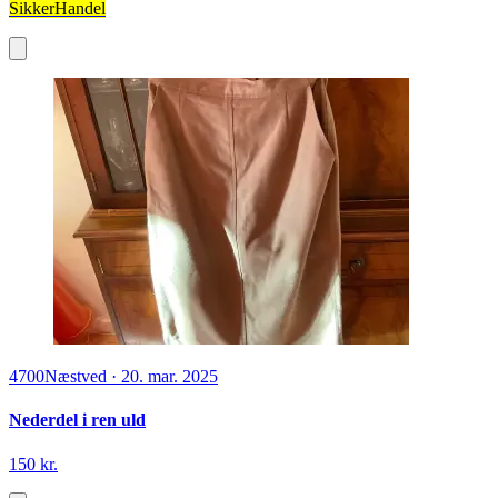
SikkerHandel
4700
Næstved
·
20. mar. 2025
Nederdel i ren uld
150 kr.