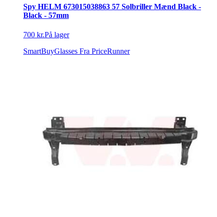
Spy HELM 673015038863 57 Solbriller Mænd Black -
Black - 57mm
700 kr.
På lager
SmartBuyGlasses
Fra PriceRunner