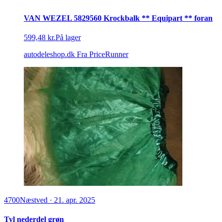
VAN WEZEL 5829560 Krockbalk ** Equipart ** foran
599,48 kr.
På lager
autodeleshop.dk
Fra PriceRunner
4700
Næstved
·
21. apr. 2025
Tyl nederdel grøn