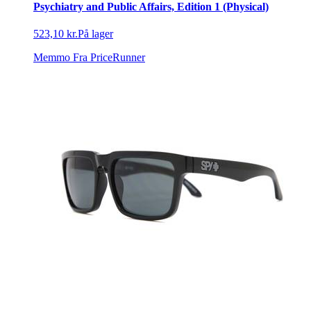
Psychiatry and Public Affairs, Edition 1 (Physical)
523,10 kr.
På lager
Memmo
Fra PriceRunner