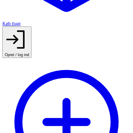
Køb fragt
Opret / log ind