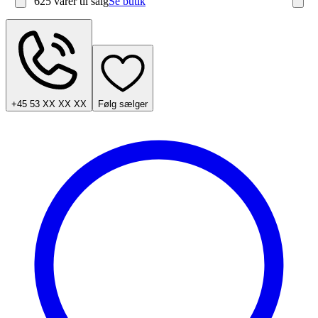
625 varer
til salg
Se butik
+45 53 XX XX XX
Følg sælger