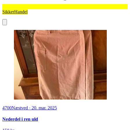
SikkerHandel
4700
Næstved
·
20. mar. 2025
Nederdel i ren uld