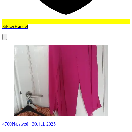
SikkerHandel
4700
Næstved
·
30. jul. 2025