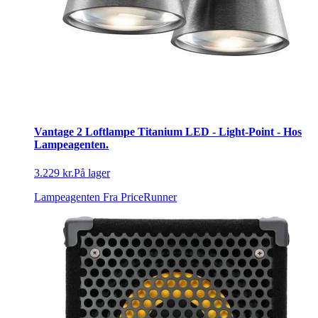
Vantage 2 Loftlampe Titanium LED - Light-Point - Hos
Lampeagenten.
3.229 kr.
På lager
Lampeagenten
Fra PriceRunner