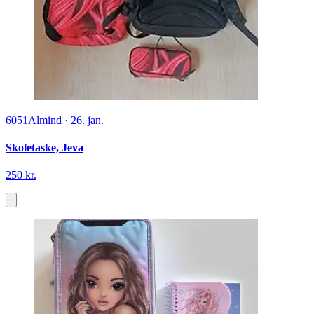
6051
Almind
·
26. jan.
Skoletaske, Jeva
250 kr.