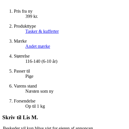
Pris fra ny
399 kr.
Produkttype
Tasker & kufferter
Mærke
Andet mærke
Størrelse
116-140 (6-10 år)
Passer til
Pige
Varens stand
Næsten som ny
Forsendelse
Op til 1 kg
Skriv til
Lis M.
Beskeder vil kun blive vist for ejeren af annoncen