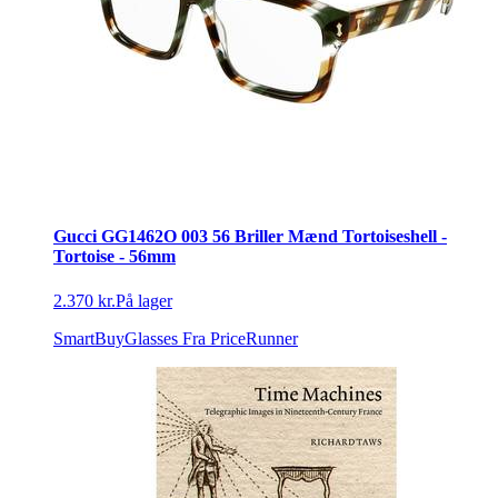
Gucci GG1462O 003 56 Briller Mænd Tortoiseshell -
Tortoise - 56mm
2.370 kr.
På lager
SmartBuyGlasses
Fra PriceRunner