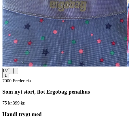
1
/
7
1
7000 Fredericia
Som nyt stort, flot Ergobag penalhus
75 kr.
399 kr.
Handl trygt med