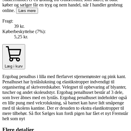
køber og sælger får en tryg og nem handel, når I handler genbrug
online.
Læs mere
Fragt:
39 kr.
Køberbeskyttelse (
7
%
):
5,25 kr.
Læg i kurv
Ergobag penalhus i lilla med flerfarvet stjernemønster og pink kant.
Penalhuset har lynlåslukning og elastikstropper indvendigt til
organisering af skriveredskaber. Velegnet til opbevaring af blyanter,
tuscher og andet skoleudstyr. Ergobag penalhuset består af 3 dele,
som hver åbnes med en lynlås. Ergobag penalhuset indeholder også
en lille pung med velcrolukning, så barnet kan have lidt småpenge
med til skolens kantine. Der er desuden to ekstra elastikstropper til
mere tilbehør. Så flot Sælges kun fordi pigen har fået et nyt Fremstår
helt som nyt
Flere detaljer