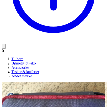
0
Til børn
Børnetøj & -sko
Accessories
Tasker & kufferter
Andet mærke