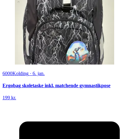
6000
Kolding
·
6. jan.
Ergobag skoletaske inkl. matchende gymnastikpose
199 kr.