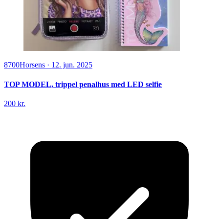
8700
Horsens
·
12. jun. 2025
TOP MODEL, trippel penalhus med LED selfie
200 kr.