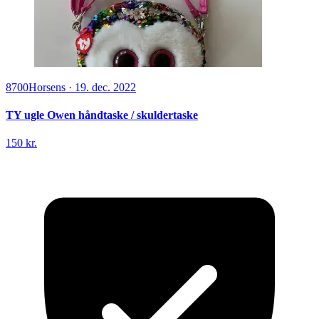
8700
Horsens
·
19. dec. 2022
TY ugle Owen håndtaske / skuldertaske
150 kr.