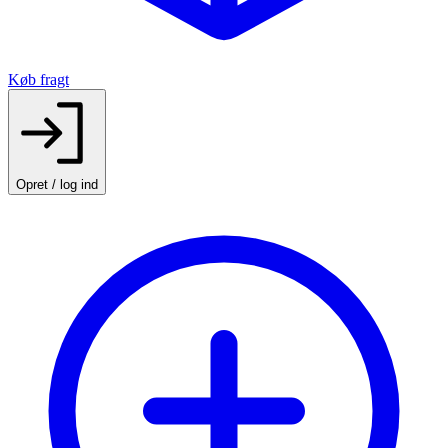
Køb fragt
Opret / log ind