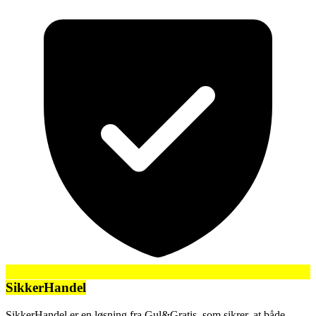
SikkerHandel
SikkerHandel er en løsning fra Gul&Gratis, som sikrer, at både