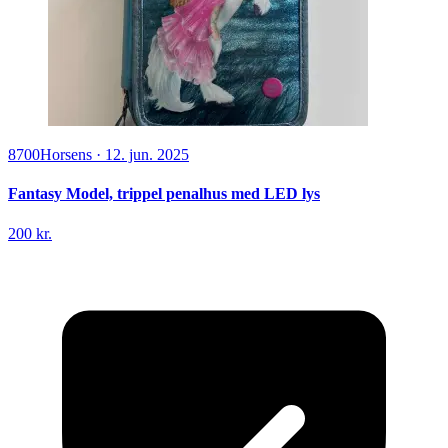
8700
Horsens
·
12. jun. 2025
Fantasy Model, trippel penalhus med LED lys
200 kr.