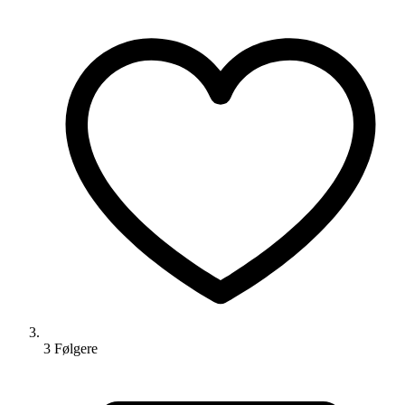
3
Følger
e