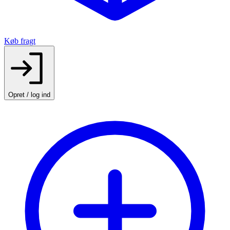
Køb fragt
Opret / log ind