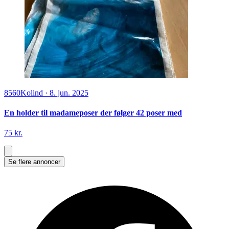
8560
Kolind
·
8. jun. 2025
En holder til madameposer der følger 42 poser med
75 kr.
Se flere annoncer