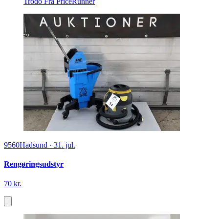
Trodo
Fra PriceRunner
9560
Hadsund
·
31. jul.
Rengøringsudstyr
70 kr.