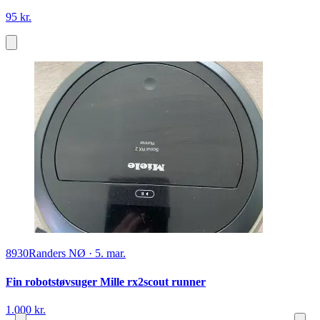
95 kr.
8930
Randers NØ
·
5. mar.
Fin robotstøvsuger Mille rx2scout runner
1.000 kr.