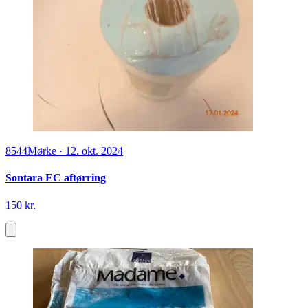
8544
Mørke
·
12. okt. 2024
Sontara EC aftørring
150 kr.