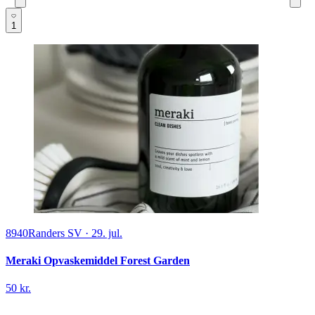
1
8940
Randers SV
·
29. jul.
Meraki Opvaskemiddel Forest Garden
50 kr.