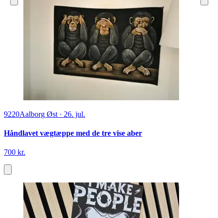
9220
Aalborg Øst
·
26. jul.
Håndlavet vægtæppe med de tre vise aber
700 kr.