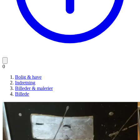
0
Bolig & have
Indretning
Billeder & malerier
Billede