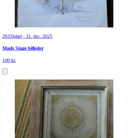
2635
Ishøj
·
31. dec. 2025
Mads Stage billeder
100 kr.