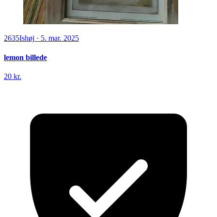
2635
Ishøj
·
5. mar. 2025
lemon billede
20 kr.