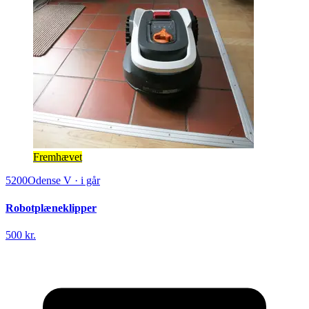
Fremhævet
5200
Odense V
·
i går
Robotplæneklipper
500 kr.