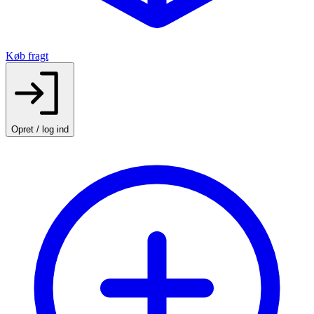
Køb fragt
Opret / log ind