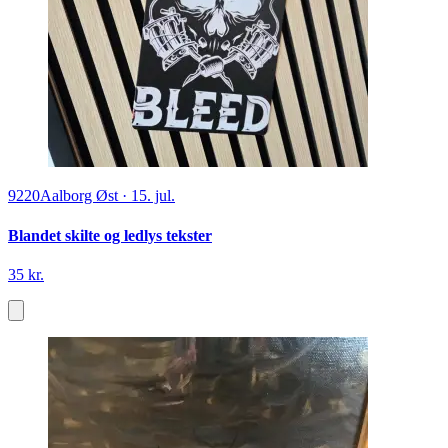
9220
Aalborg Øst
·
15. jul.
Blandet skilte og ledlys tekster
35 kr.