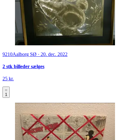
9210
Aalborg SØ
·
20. dec. 2022
2 stk billeder sælges
25 kr.
1