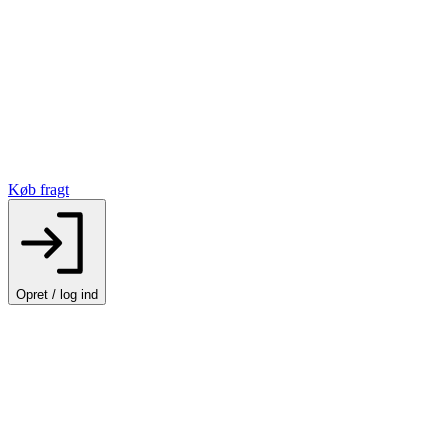
Køb fragt
Opret / log ind