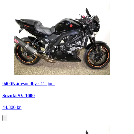
9400
Nørresundby
·
11. jun.
Suzuki SV 1000
44.800 kr.