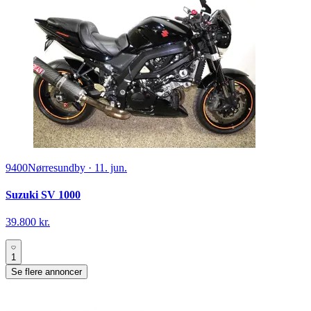
9400
Nørresundby
·
11. jun.
Suzuki SV 1000
39.800 kr.
1
Se flere annoncer