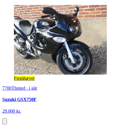
Fremhævet
7700
Thisted
·
i går
Suzuki GSX750F
29.000 kr.