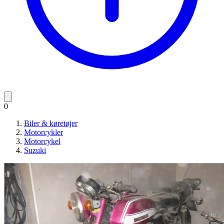
0
Biler & køretøjer
Motorcykler
Motorcykel
Suzuki