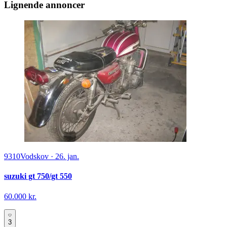
Lignende annoncer
9310
Vodskov
·
26. jan.
suzuki gt 750/gt 550
60.000 kr.
3