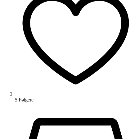
5
Følger
e