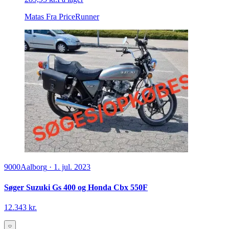
Matas
Fra PriceRunner
9000
Aalborg
·
1. jul. 2023
Søger Suzuki Gs 400 og Honda Cbx 550F
12.343 kr.