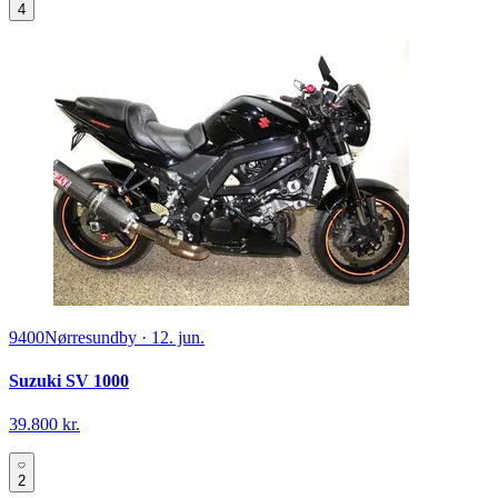
4
9400
Nørresundby
·
12. jun.
Suzuki SV 1000
39.800 kr.
2