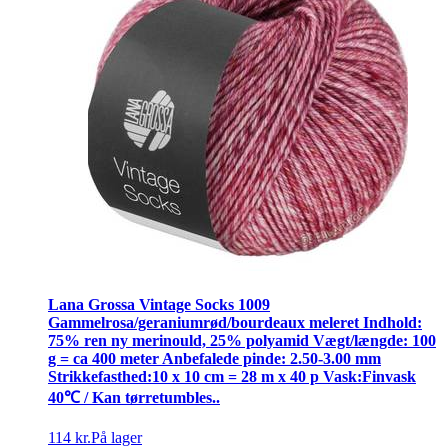
Lana Grossa Vintage Socks 1009
Gammelrosa/geraniumrød/bourdeaux meleret Indhold:
75% ren ny merinould, 25% polyamid Vægt/længde: 100
g = ca 400 meter Anbefalede pinde: 2.50-3.00 mm
Strikkefasthed:10 x 10 cm = 28 m x 40 p Vask:Finvask
40℃ / Kan tørretumbles..
114 kr.
På lager