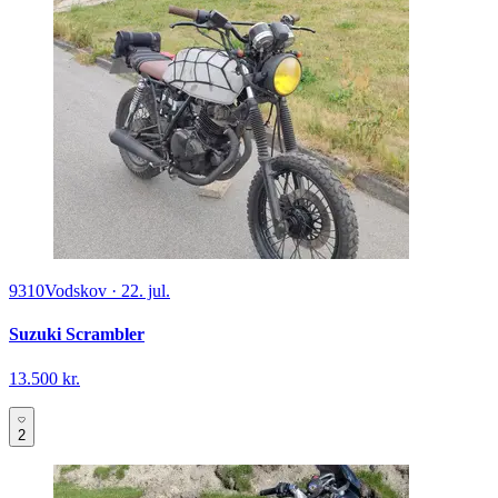
9310
Vodskov
·
22. jul.
Suzuki Scrambler
13.500 kr.
2