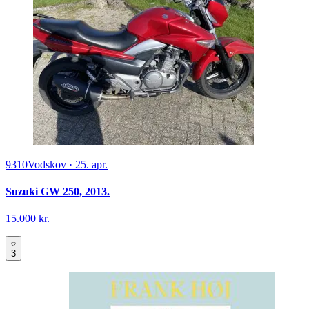
9310
Vodskov
·
25. apr.
Suzuki GW 250, 2013.
15.000 kr.
3