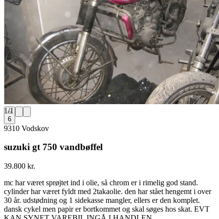
1
/
1
6
9310 Vodskov
suzuki gt 750 vandbøffel
39.800 kr.
mc har været sprøjtet ind i olie, så chrom er i rimelig god stand.
cylinder har været fyldt med 2takaolie. den har stået hengemt i over
30 år. udstødning og 1 sidekasse mangler, ellers er den komplet.
dansk cykel men papir er bortkommet og skal søges hos skat. EVT
KAN SYNET VAREBIL INGÅ I HANDLEN.