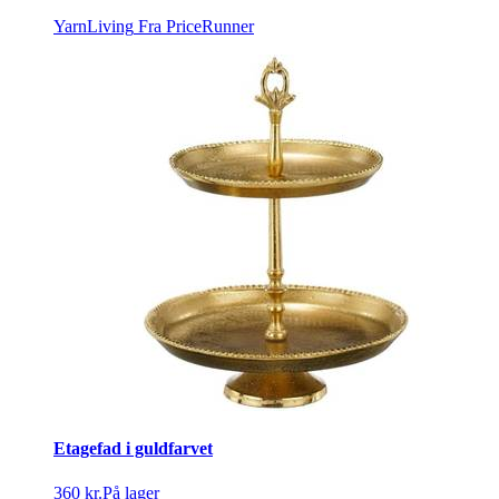
YarnLiving
Fra PriceRunner
Etagefad i guldfarvet
360 kr.
På lager