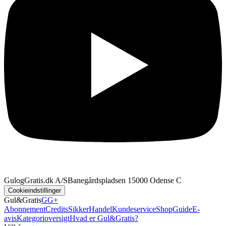
GulogGratis.dk A/S
Banegårdspladsen 1
5000 Odense C
Cookieindstillinger
Gul&Gratis
GG+
Abonnement
Credits
SikkerHandel
Kundeservice
Shop
Guide
E-
avis
Kategorioversigt
Hvad er Gul&Gratis?