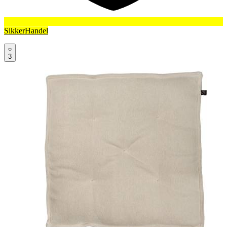
SikkerHandel
3