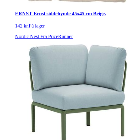
ERNST Ernst siddehynde 45x45 cm Beige.
142 kr.
På lager
Nordic Nest
Fra PriceRunner