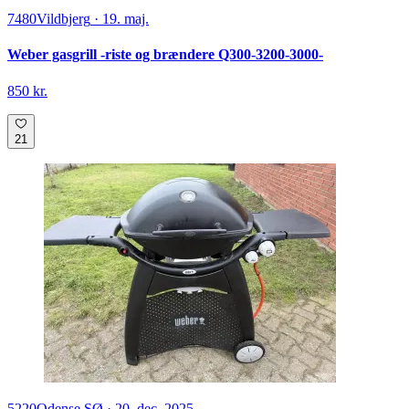
7480
Vildbjerg
·
19. maj.
Weber gasgrill -riste og brændere Q300-3200-3000-
850 kr.
21
5220
Odense SØ
·
20. dec. 2025