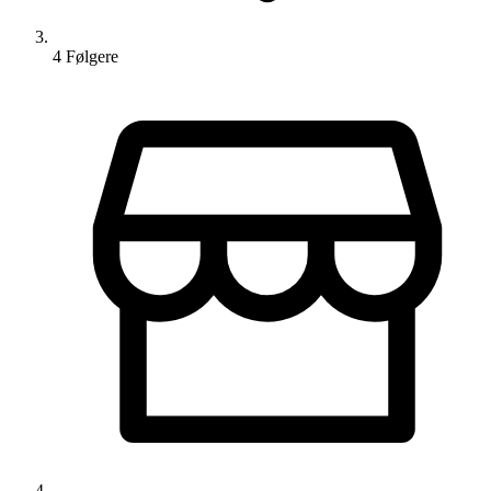
4
Følger
e