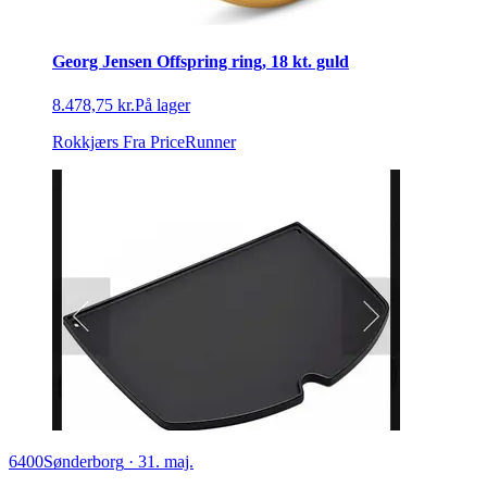
Georg Jensen Offspring ring, 18 kt. guld
8.478,75 kr.
På lager
Rokkjærs
Fra PriceRunner
6400
Sønderborg
·
31. maj.