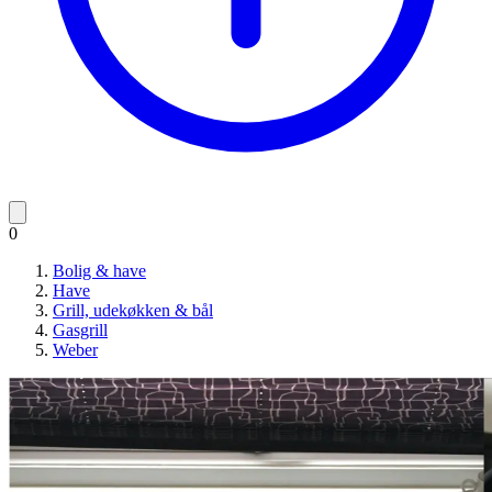
0
Bolig & have
Have
Grill, udekøkken & bål
Gasgrill
Weber