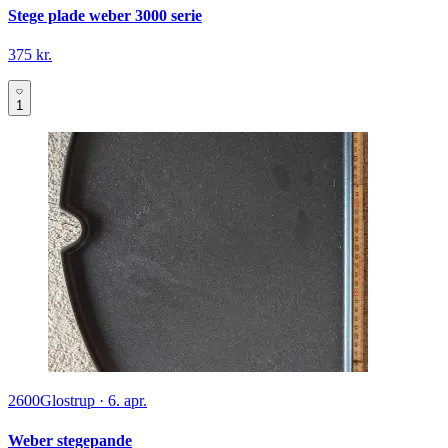
Stege plade weber 3000 serie
375 kr.
1
2600
Glostrup
·
6. apr.
Weber stegepande