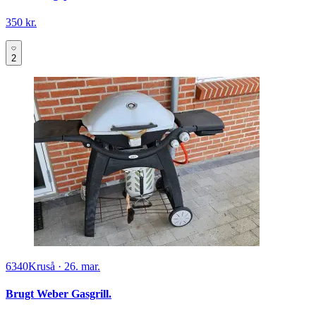
350 kr.
2
6340
Kruså
·
26. mar.
Brugt Weber Gasgrill.