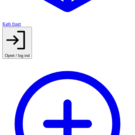
Køb fragt
Opret / log ind