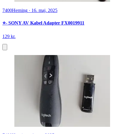
7400
Herning
·
16. maj. 2025
⭐️- SONY AV Kabel Adapter FX0019911
129 kr.