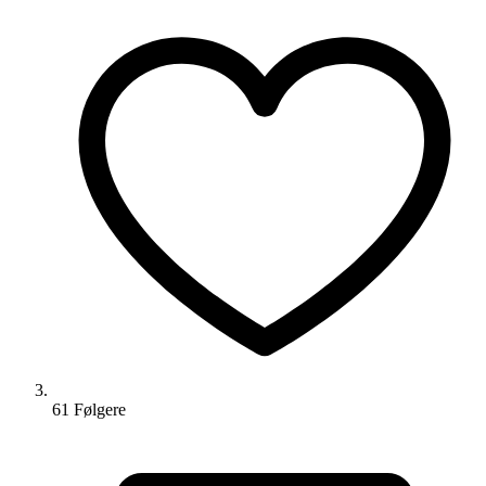
61
Følger
e