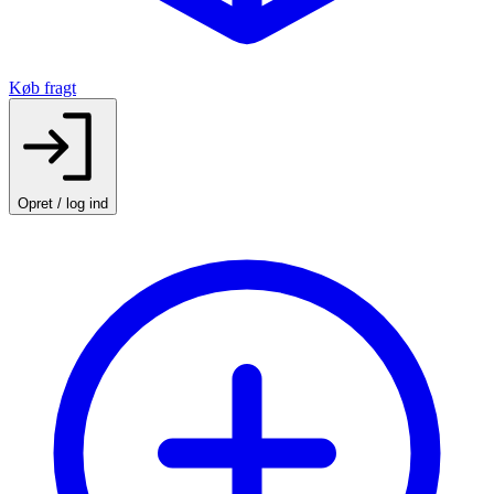
Køb fragt
Opret / log ind