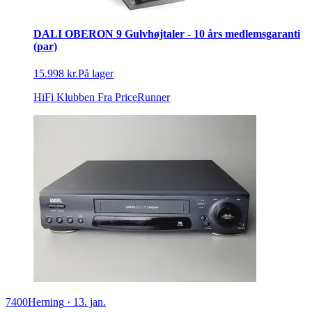
DALI OBERON 9 Gulvhøjtaler - 10 års medlemsgaranti
(par)
15.998 kr.
På lager
HiFi Klubben
Fra PriceRunner
7400
Herning
·
13. jan.