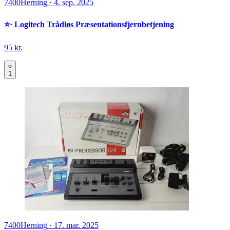
7400
Herning
·
4. sep. 2025
⭐️· Logitech Trådløs Præsentationsfjernbetjening
95 kr.
1
7400
Herning
·
17. mar. 2025