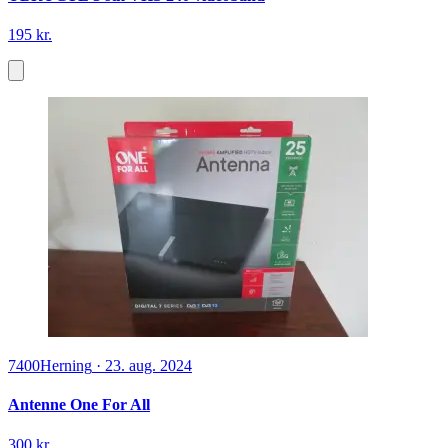
195 kr.
7400
Herning
·
23. aug. 2024
Antenne One For All
300 kr.