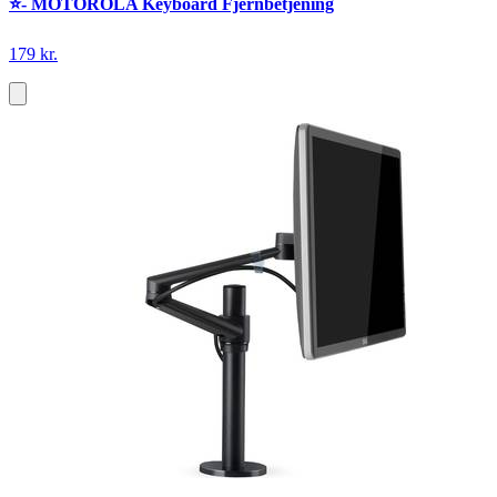
⭐️- MOTOROLA Keyboard Fjernbetjening
179 kr.