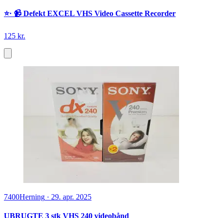
⭐️· 📹 Defekt EXCEL VHS Video Cassette Recorder
125 kr.
7400
Herning
·
29. apr. 2025
UBRUGTE 3 stk VHS 240 videobånd