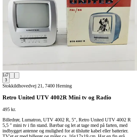
1
/
7
3
Stokkildhovedvej 21, 7400 Herning
Retro United UTV 4002R Mini tv og Radio
495 kr.
Billedrør, Lumatron, UTV 4002 R, 5", Retro United UTV 4002 R
5,5 " mini tv i fin stand. Bærbar og let at tage med på farten, med
indbygget antenne og mulighed for at tilslutte kabel eller batterier.
TV'et er med billerør og måler ca. 16x17x19 cm. Har en fin grå