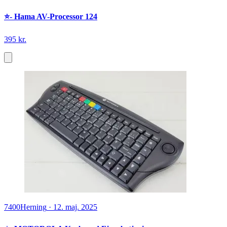
⭐️- Hama AV-Processor 124
395 kr.
7400
Herning
·
12. maj. 2025