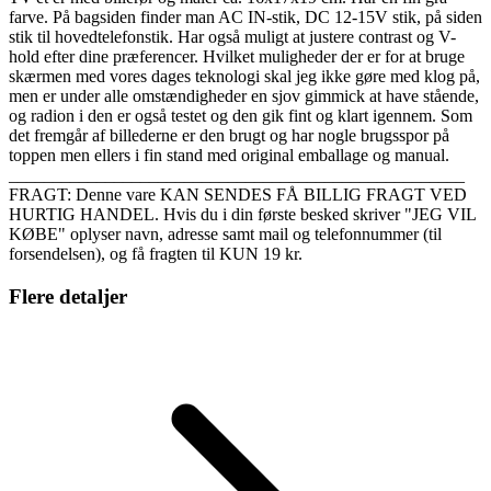
farve. På bagsiden finder man AC IN-stik, DC 12-15V stik, på siden
stik til hovedtelefonstik. Har også muligt at justere contrast og V-
hold efter dine præferencer. Hvilket muligheder der er for at bruge
skærmen med vores dages teknologi skal jeg ikke gøre med klog på,
men er under alle omstændigheder en sjov gimmick at have stående,
og radion i den er også testet og den gik fint og klart igennem. Som
det fremgår af billederne er den brugt og har nogle brugsspor på
toppen men ellers i fin stand med original emballage og manual.
____________________________________________________
FRAGT: Denne vare KAN SENDES FÅ BILLIG FRAGT VED
HURTIG HANDEL. Hvis du i din første besked skriver "JEG VIL
KØBE" oplyser navn, adresse samt mail og telefonnummer (til
forsendelsen), og få fragten til KUN 19 kr.
Flere detaljer