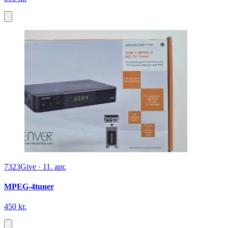
7323
Give
·
11. apr.
MPEG-4tuner
450 kr.