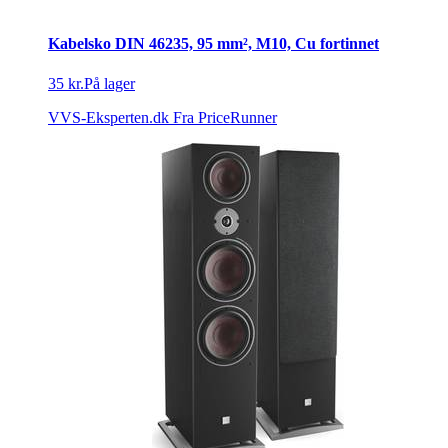
Kabelsko DIN 46235, 95 mm², M10, Cu fortinnet
35 kr.
På lager
VVS-Eksperten.dk
Fra PriceRunner