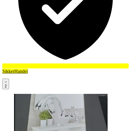
SikkerHandel
2