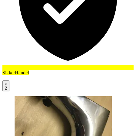
SikkerHandel
2