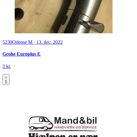
5230
Odense M
·
13. dec. 2022
Grohe Europlus E
3 kr.
1