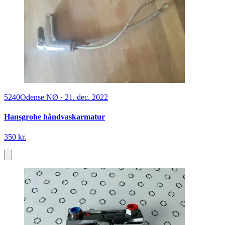
5240
Odense NØ
·
21. dec. 2022
Hansgrohe håndvaskarmatur
350 kr.