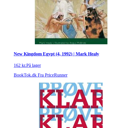
New Kingdom Egypt (4, 1992) | Mark Healy
162 kr.
På lager
BookTok.dk
Fra PriceRunner