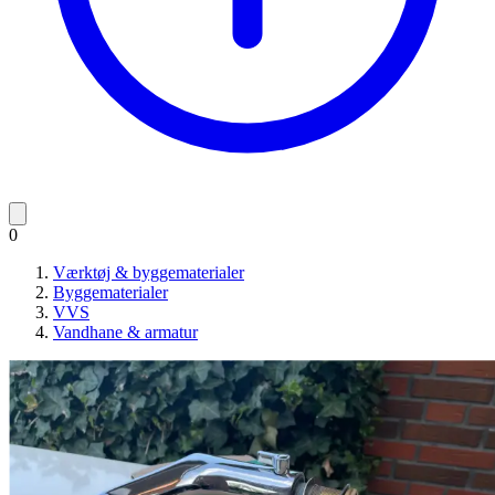
0
Værktøj & byggematerialer
Byggematerialer
VVS
Vandhane & armatur