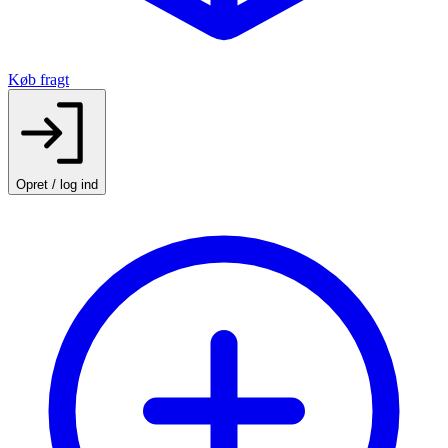
Køb fragt
Opret / log ind