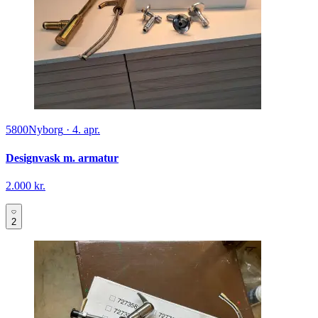
5800
Nyborg
·
4. apr.
Designvask m. armatur
2.000 kr.
2