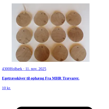
4300
Holbæk
·
11. nov. 2025
Egetræsskiver til ophæng Fra MHR Trævarer.
10 kr.