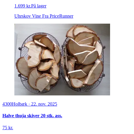
1.699 kr.
På lager
Uhrskov Vine
Fra PriceRunner
4300
Holbæk
·
22. nov. 2025
Halve thuja skiver 20 stk. ass.
75 kr.