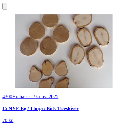
4300
Holbæk
·
19. nov. 2025
15 NYE Eg / Thuja / Birk Træskiver
70 kr.