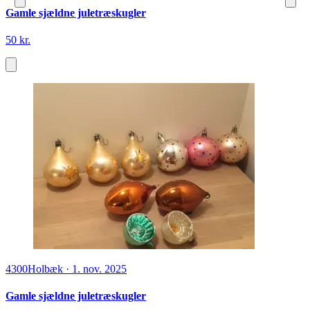
Gamle sjældne juletræskugler
50 kr.
4300
Holbæk
·
1. nov. 2025
Gamle sjældne juletræskugler