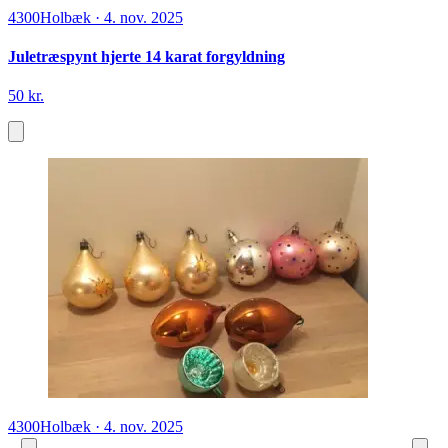
4300
Holbæk
·
4. nov. 2025
Juletræspynt hjerte 14 karat forgyldning
50 kr.
4300
Holbæk
·
4. nov. 2025