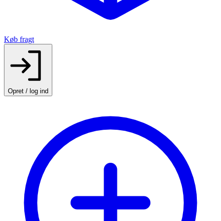
Køb fragt
Opret / log ind