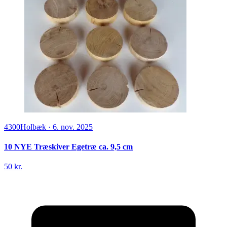
4300
Holbæk
·
6. nov. 2025
10 NYE Træskiver Egetræ ca. 9,5 cm
50 kr.