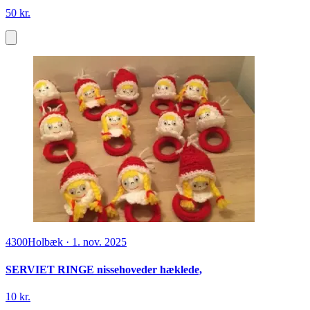
50 kr.
4300
Holbæk
·
1. nov. 2025
SERVIET RINGE nissehoveder hæklede,
10 kr.