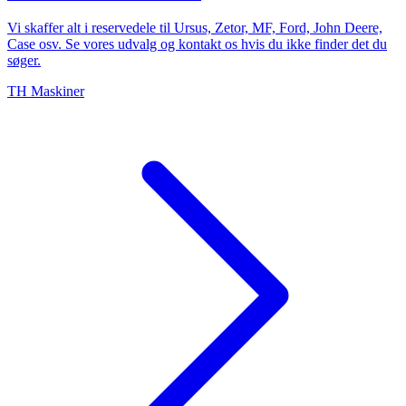
Vi skaffer alt i reservedele til Ursus, Zetor, MF, Ford, John Deere,
Case osv. Se vores udvalg og kontakt os hvis du ikke finder det du
søger.
TH Maskiner