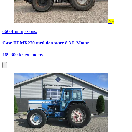
Ny
6660
Lintrup
·
ons.
Case IH MX220 med den store 8.3 L Motor
169.800 kr. ex. moms