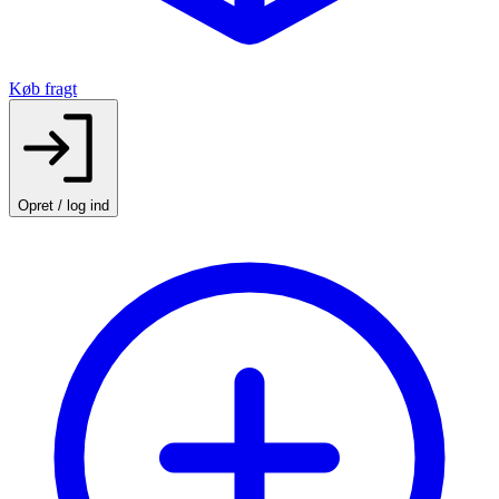
Køb fragt
Opret / log ind