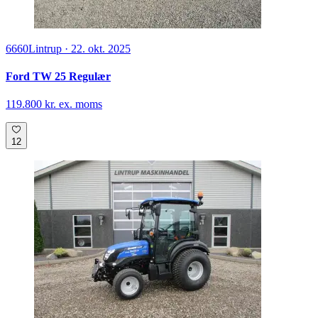
6660
Lintrup
·
22. okt. 2025
Ford TW 25 Regulær
119.800 kr. ex. moms
12