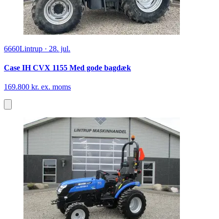
6660
Lintrup
·
28. jul.
Case IH CVX 1155 Med gode bagdæk
169.800 kr. ex. moms