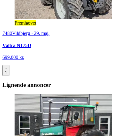
Fremhævet
7480
Vildbjerg
·
29. maj.
Valtra N175D
699.000 kr.
1
Lignende annoncer