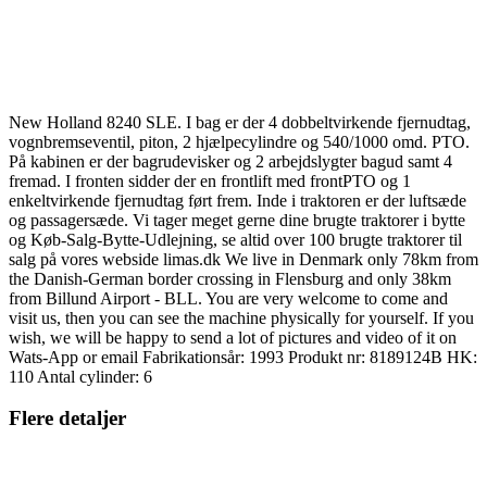
New Holland 8240 SLE. I bag er der 4 dobbeltvirkende fjernudtag,
vognbremseventil, piton, 2 hjælpecylindre og 540/1000 omd. PTO.
På kabinen er der bagrudevisker og 2 arbejdslygter bagud samt 4
fremad. I fronten sidder der en frontlift med frontPTO og 1
enkeltvirkende fjernudtag ført frem. Inde i traktoren er der luftsæde
og passagersæde. Vi tager meget gerne dine brugte traktorer i bytte
og Køb-Salg-Bytte-Udlejning, se altid over 100 brugte traktorer til
salg på vores webside limas.dk We live in Denmark only 78km from
the Danish-German border crossing in Flensburg and only 38km
from Billund Airport - BLL. You are very welcome to come and
visit us, then you can see the machine physically for yourself. If you
wish, we will be happy to send a lot of pictures and video of it on
Wats-App or email Fabrikationsår: 1993 Produkt nr: 8189124B HK:
110 Antal cylinder: 6
Flere detaljer