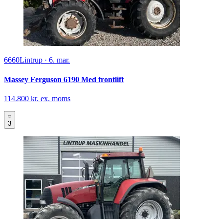
6660
Lintrup
·
6. mar.
Massey Ferguson 6190 Med frontlift
114.800 kr. ex. moms
3