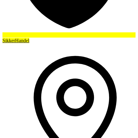
SikkerHandel