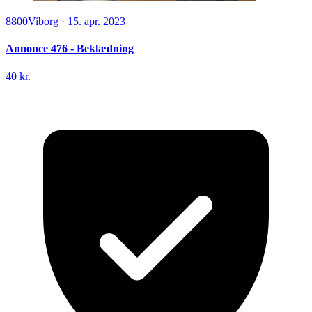
8800
Viborg
·
15. apr. 2023
Annonce 476 - Beklædning
40 kr.