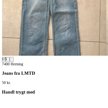
1
/
5
7400 Herning
Jeans fra LMTD
50 kr.
Handl trygt med