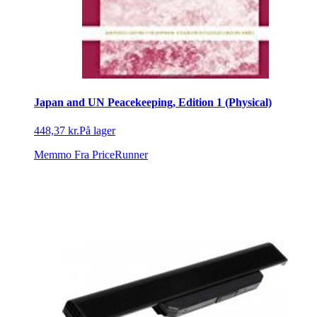
Japan and UN Peacekeeping, Edition 1 (Physical)
448,37 kr.
På lager
Memmo
Fra PriceRunner