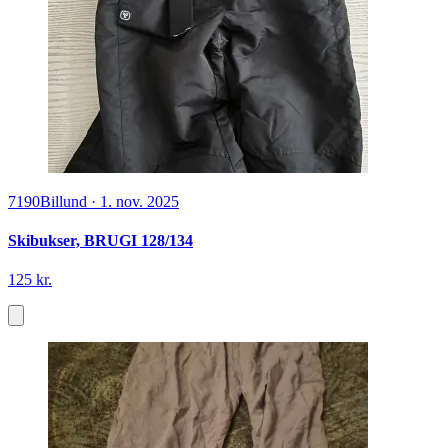
7190
Billund
·
1. nov. 2025
Skibukser, BRUGI 128/134
125 kr.