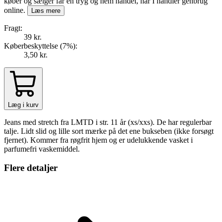
køber og sælger får en tryg og nem handel, når I handler genbrug
online.
Læs mere
Fragt:
39 kr.
Køberbeskyttelse (
7
%
):
3,50 kr.
Læg i kurv
Jeans med stretch fra LMTD i str. 11 år (xs/xxs). De har regulerbar
talje. Lidt slid og lille sort mærke på det ene bukseben (ikke forsøgt
fjernet). Kommer fra røgfrit hjem og er udelukkende vasket i
parfumefri vaskemiddel.
Flere detaljer