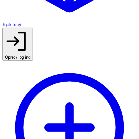
Køb fragt
Opret / log ind