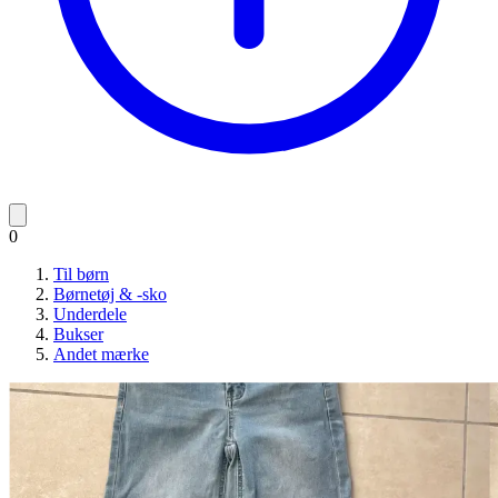
0
Til børn
Børnetøj & -sko
Underdele
Bukser
Andet mærke