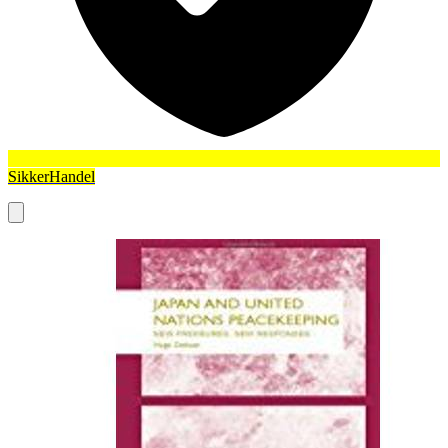
SikkerHandel