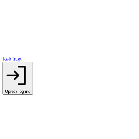
Køb fragt
Opret / log ind