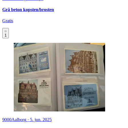
Grå beton kopsten/brosten
Gratis
1
9000
Aalborg
·
5. jun. 2025