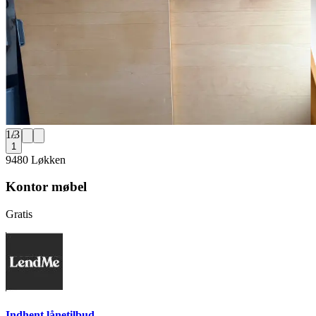
1
/
3
1
9480 Løkken
Kontor møbel
Gratis
Indhent lånetilbud