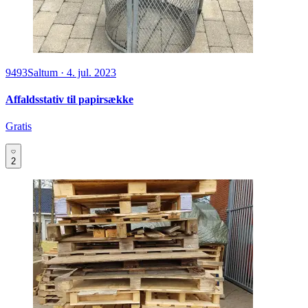
9493
Saltum
·
4. jul. 2023
Affaldsstativ til papirsække
Gratis
2