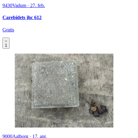
9430
Vadum
·
27. feb.
Carebidets jhc 612
Gratis
1
9000
Aalborg
·
17. apr.