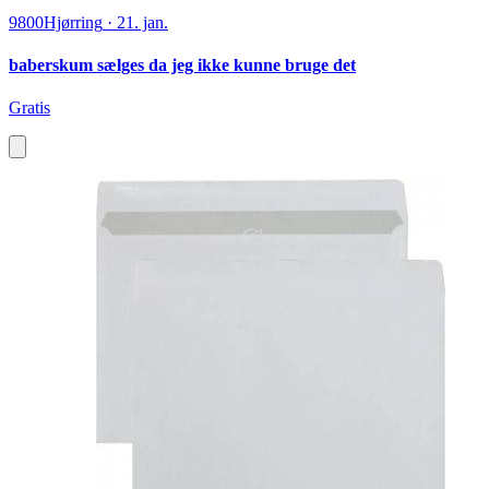
9800
Hjørring
·
21. jan.
baberskum sælges da jeg ikke kunne bruge det
Gratis