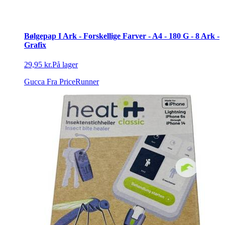
Bølgepap I Ark - Forskellige Farver - A4 - 180 G - 8 Ark -
Grafix
29,95 kr.
På lager
Gucca
Fra PriceRunner