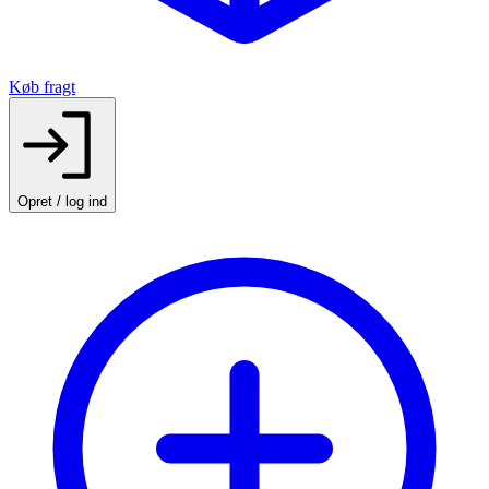
Køb fragt
Opret / log ind