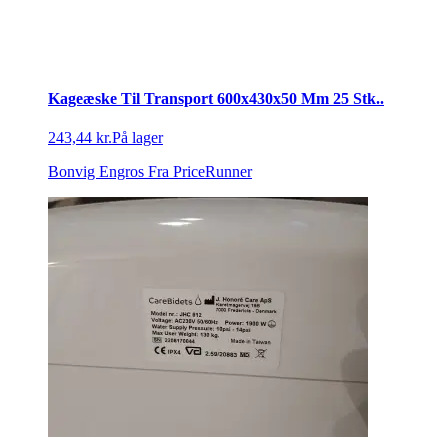
Kageæske Til Transport 600x430x50 Mm 25 Stk..
243,44 kr.
På lager
Bonvig Engros
Fra PriceRunner