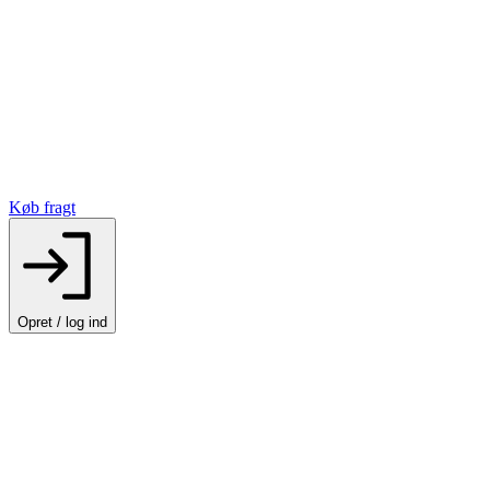
Køb fragt
Opret / log ind