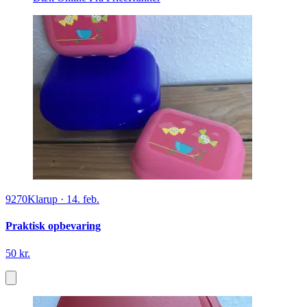
9270
Klarup
·
14. feb.
Praktisk opbevaring
50 kr.