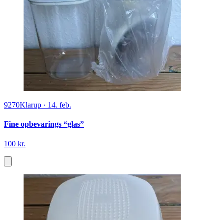
9270
Klarup
·
14. feb.
Fine opbevarings “glas”
100 kr.