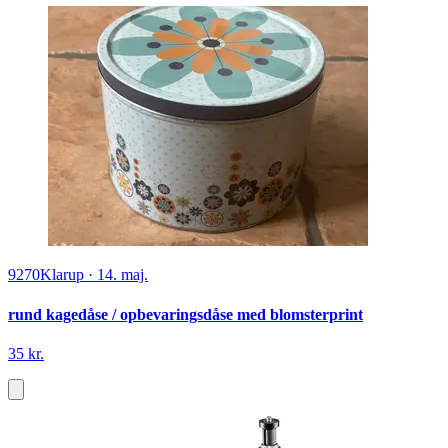
9270
Klarup
·
14. maj.
rund kagedåse / opbevaringsdåse med blomsterprint
35 kr.