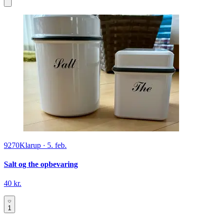
9270
Klarup
·
5. feb.
Salt og the opbevaring
40 kr.
1