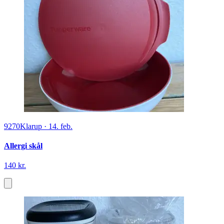
9270
Klarup
·
14. feb.
Allergi skål
140 kr.