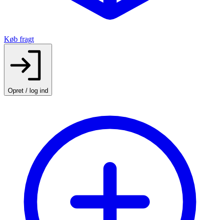
Køb fragt
Opret / log ind