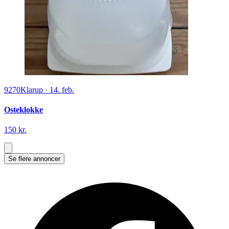
9270
Klarup
·
14. feb.
Osteklokke
150 kr.
Se flere annoncer