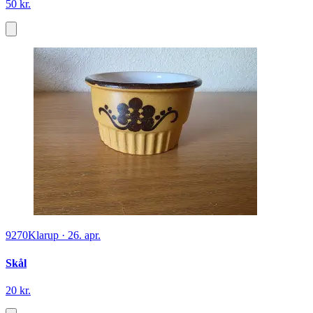
50 kr.
9270
Klarup
·
26. apr.
Skål
20 kr.