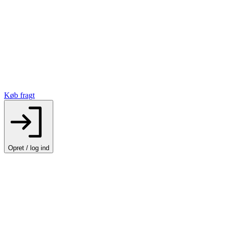
Køb fragt
Opret / log ind