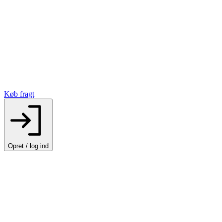
Køb fragt
Opret / log ind