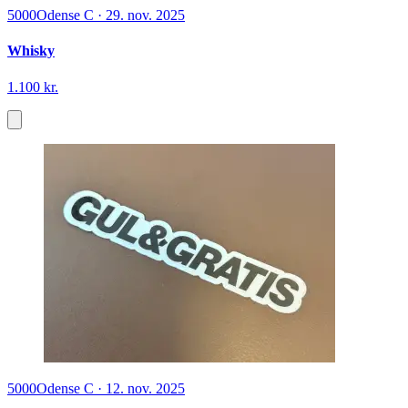
5000
Odense C
·
29. nov. 2025
Whisky
1.100 kr.
5000
Odense C
·
12. nov. 2025