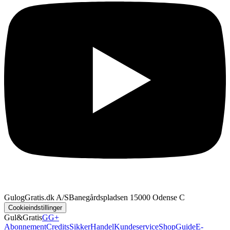
GulogGratis.dk A/S
Banegårdspladsen 1
5000 Odense C
Cookieindstillinger
Gul&Gratis
GG+
Abonnement
Credits
SikkerHandel
Kundeservice
Shop
Guide
E-