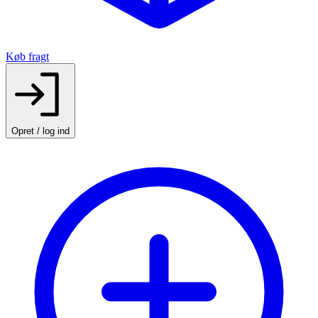
Køb fragt
Opret / log ind