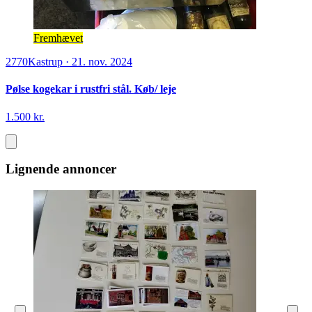
Fremhævet
2770
Kastrup
·
21. nov. 2024
Pølse kogekar i rustfri stål. Køb/ leje
1.500 kr.
Lignende annoncer