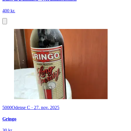
400 kr.
5000
Odense C
·
27. nov. 2025
Gringo
30 kr.