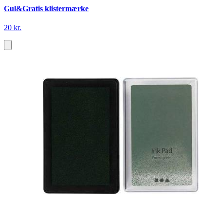
Gul&Gratis klistermærke
20 kr.