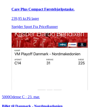
Care Plus Compact Førstehjælpstaske.
239,95 kr.
På lager
Spejder Sport
Fra PriceRunner
5000
Odense C
·
23. mar.
Billet til Danmark - Nordmakedonien