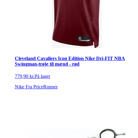
Cleveland Cavaliers Icon Edition Nike Dri-FIT NBA
Swingman-trøje til mænd - rød
779,90 kr.
På lager
Nike
Fra PriceRunner