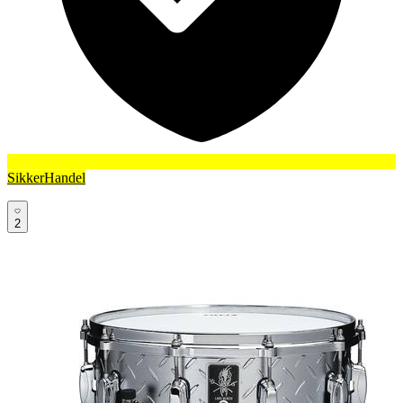
SikkerHandel
2