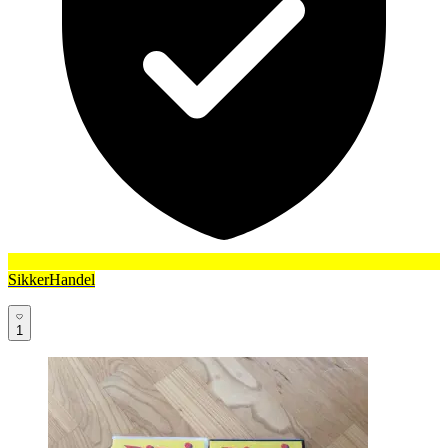
SikkerHandel
1