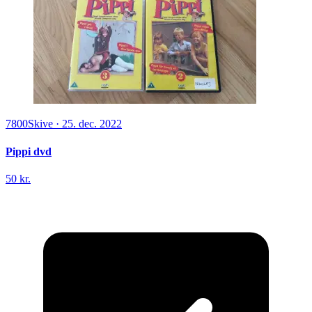
7800
Skive
·
25. dec. 2022
Pippi dvd
50 kr.