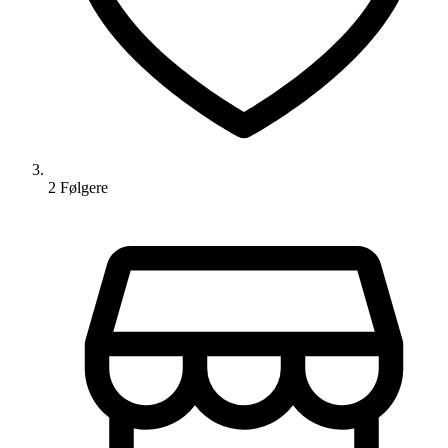
2
Følger
e