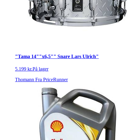
"Tama 14""x6,5"" Snare Lars Ulrich"
5.199 kr.
På lager
Thomann
Fra PriceRunner