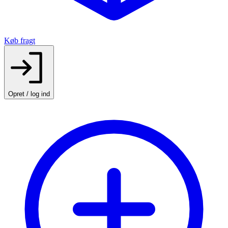
Køb fragt
Opret / log ind