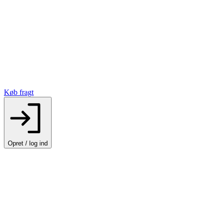
Køb fragt
Opret / log ind