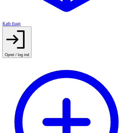
Køb fragt
Opret / log ind