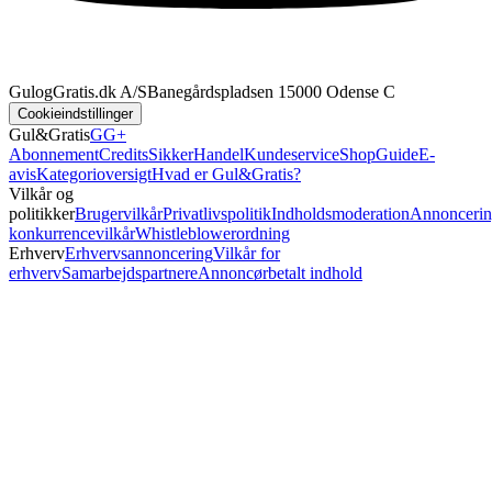
GulogGratis.dk A/S
Banegårdspladsen 1
5000 Odense C
Cookieindstillinger
Gul&Gratis
GG+
Abonnement
Credits
SikkerHandel
Kundeservice
Shop
Guide
E-
avis
Kategorioversigt
Hvad er Gul&Gratis?
Vilkår og
politikker
Brugervilkår
Privatlivspolitik
Indholdsmoderation
Annoncerin
konkurrencevilkår
Whistleblowerordning
Erhverv
Erhvervsannoncering
Vilkår for
erhverv
Samarbejdspartnere
Annoncørbetalt indhold