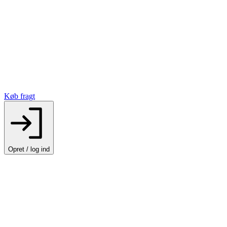
Køb fragt
Opret / log ind