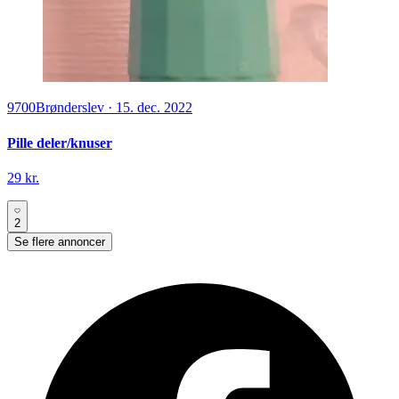
9700
Brønderslev
·
15. dec. 2022
Pille deler/knuser
29 kr.
2
Se flere annoncer