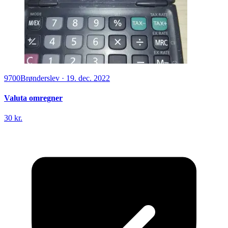
9700
Brønderslev
·
19. dec. 2022
Valuta omregner
30 kr.