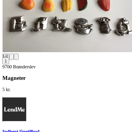
1
/
1
1
9700 Brønderslev
Magneter
5 kr.
Indhent lånetilbud