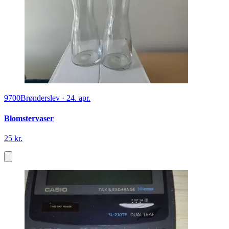
9700
Brønderslev
·
24. apr.
Blomstervaser
25 kr.