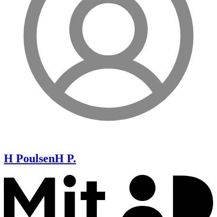
H Poulsen
H P.