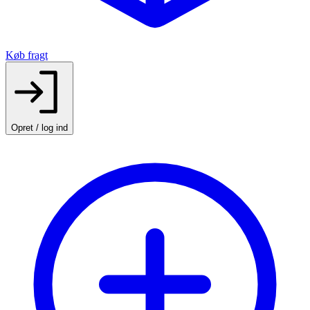
Køb fragt
Opret / log ind