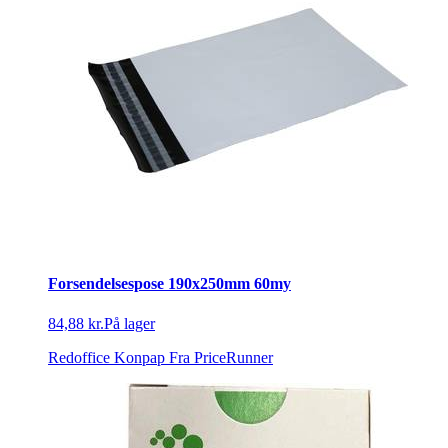
Forsendelsespose 190x250mm 60my
84,88 kr.
På lager
Redoffice Konpap
Fra PriceRunner