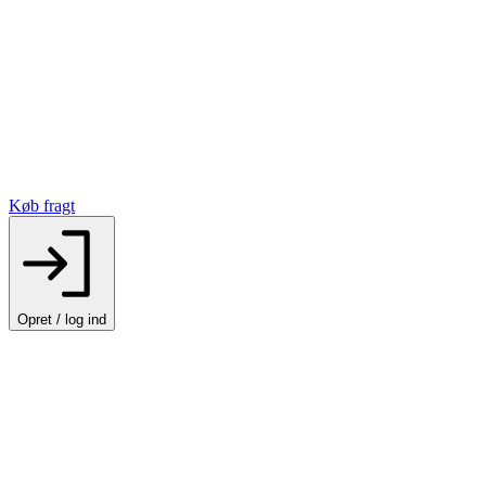
Køb fragt
Opret / log ind