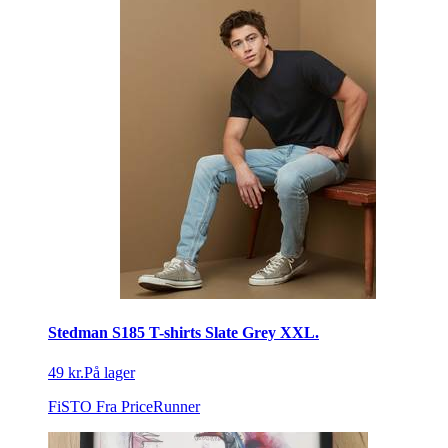
Stedman S185 T-shirts Slate Grey XXL.
49 kr.
På lager
FiSTO
Fra PriceRunner