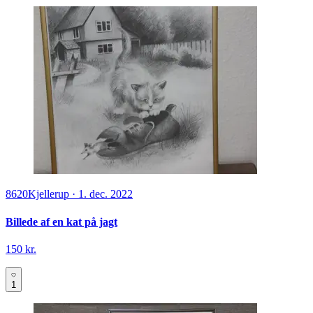
8620
Kjellerup
·
1. dec. 2022
Billede af en kat på jagt
150 kr.
1