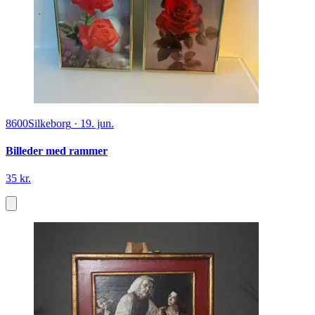
8600
Silkeborg
·
19. jun.
Billeder med rammer
35 kr.