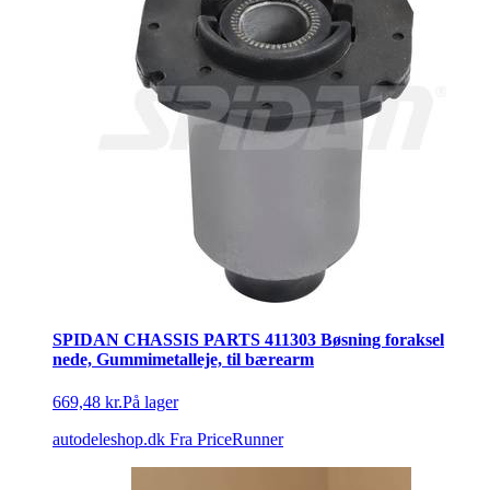
SPIDAN CHASSIS PARTS 411303 Bøsning foraksel
nede, Gummimetalleje, til bærearm
669,48 kr.
På lager
autodeleshop.dk
Fra PriceRunner