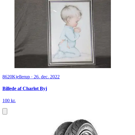
8620
Kjellerup
·
26. dec. 2022
Billede af Charlot Byj
100 kr.