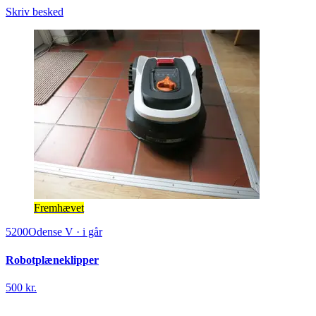
Skriv besked
Fremhævet
5200
Odense V
·
i går
Robotplæneklipper
500 kr.