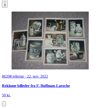
3
8620
Kjellerup
·
22. nov. 2022
Reklame billeder fra F. Hoffman-Laroche
50 kr.