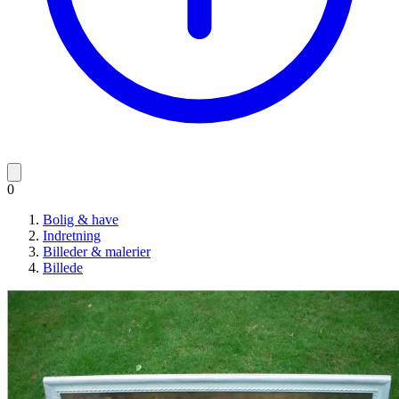
0
Bolig & have
Indretning
Billeder & malerier
Billede