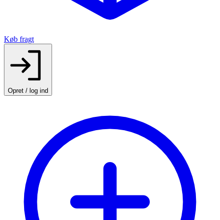
Køb fragt
Opret / log ind