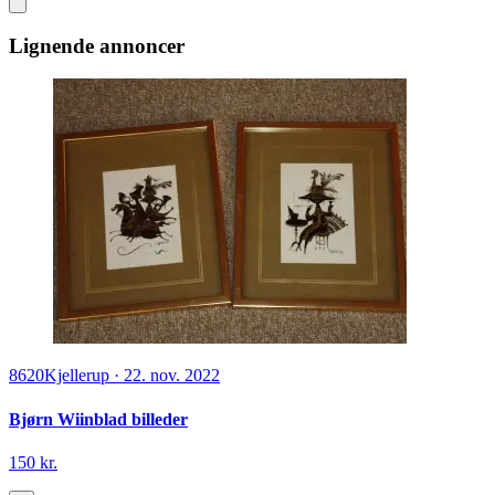
Lignende annoncer
8620
Kjellerup
·
22. nov. 2022
Bjørn Wiinblad billeder
150 kr.