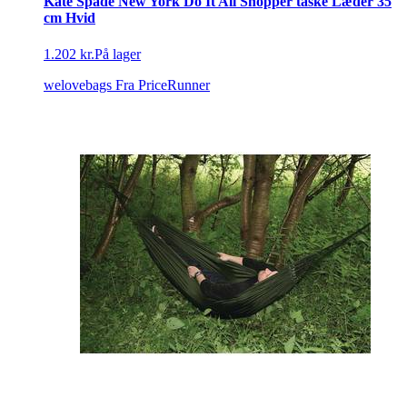
Kate Spade New York Do It All Shopper taske Læder 35
cm Hvid
1.202 kr.
På lager
welovebags
Fra PriceRunner