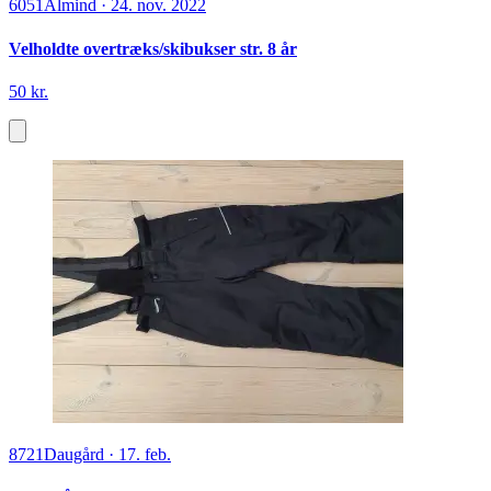
6051
Almind
·
24. nov. 2022
Velholdte overtræks/skibukser str. 8 år
50 kr.
8721
Daugård
·
17. feb.