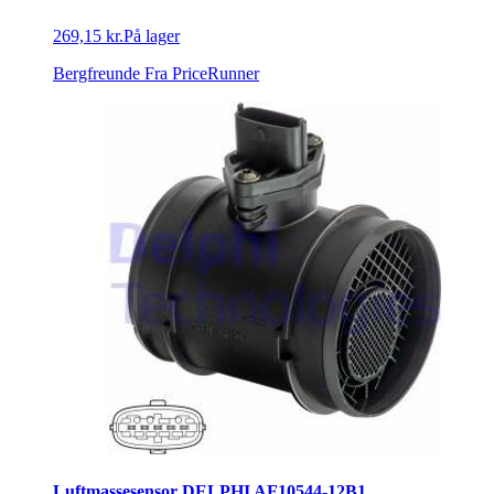
269,15 kr.
På lager
Bergfreunde
Fra PriceRunner
Luftmassesensor DELPHI AF10544-12B1.