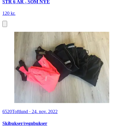
STR 6 ÅR - SOM NYE
120 kr.
6520
Toftlund
·
24. nov. 2022
Skibukser/regnbukser