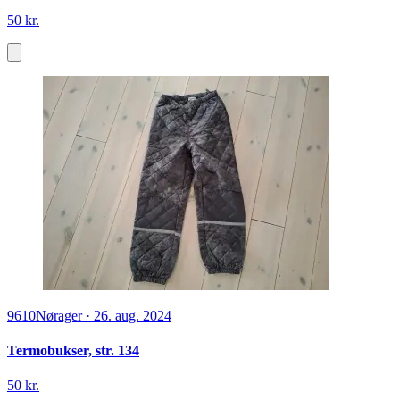
50 kr.
9610
Nørager
·
26. aug. 2024
Termobukser, str. 134
50 kr.