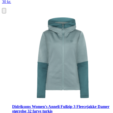
30 kr.
Didriksons Women's Anneli Fullzip 3 Fleecejakke Damer
størrelse 32 farve turkis