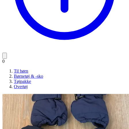
0
Til børn
Børnetøj & -sko
Tøjpakke
Overtøj