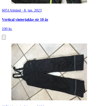
6051
Almind
·
8. jan. 2023
Vertical vinterjakke str 10 år
100 kr.