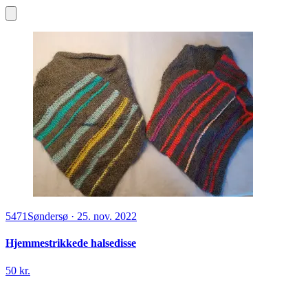
5471
Søndersø
·
25. nov. 2022
Hjemmestrikkede halsedisse
50 kr.