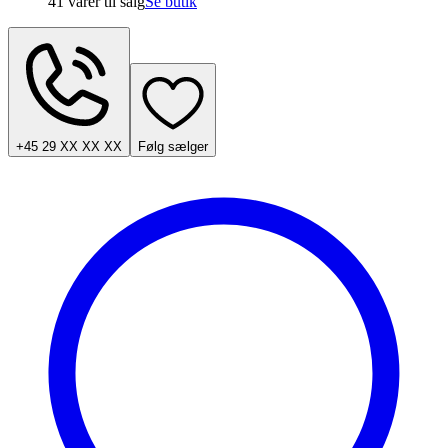
41 varer
til salg
Se butik
+45 29 XX XX XX
Følg sælger