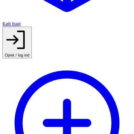
Køb fragt
Opret / log ind