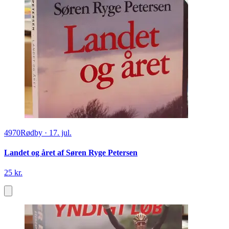
4970
Rødby
·
17. jul.
Landet og året af Søren Ryge Petersen
25 kr.