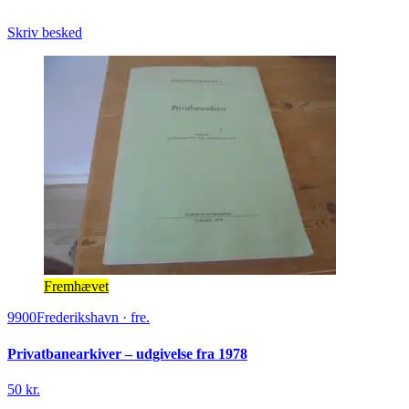
Skriv besked
Fremhævet
9900
Frederikshavn
·
fre.
Privatbanearkiver – udgivelse fra 1978
50 kr.