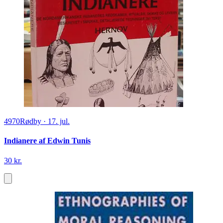
4970
Rødby
·
17. jul.
Indianere af Edwin Tunis
30 kr.