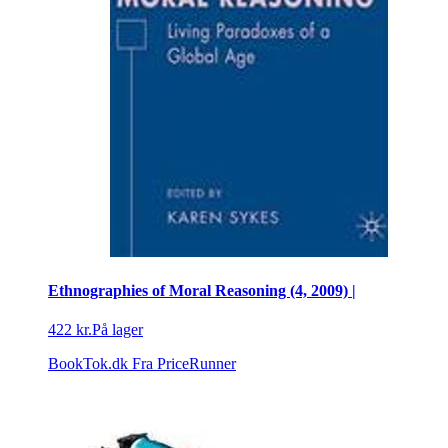
Ethnographies of Moral Reasoning (4, 2009) |
422 kr.
På lager
BookTok.dk
Fra PriceRunner