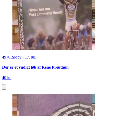
4970
Rødby
·
17. jul.
Der er et yndigt løb af René Preuthun
40 kr.