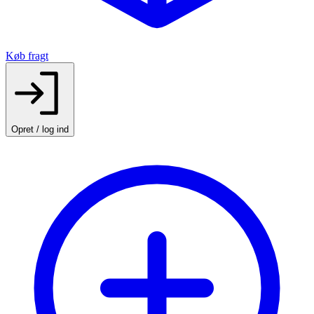
Køb fragt
Opret / log ind