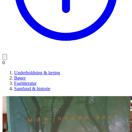
0
Underholdning & læring
Bøger
Faglitteratur
Samfund & historie