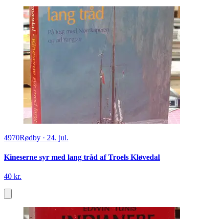
4970
Rødby
·
24. jul.
Kineserne syr med lang tråd af Troels Kløvedal
40 kr.