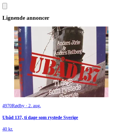
Lignende annoncer
4970
Rødby
·
2. aug.
Ubåd 137, ti dage som rystede Sverige
40 kr.