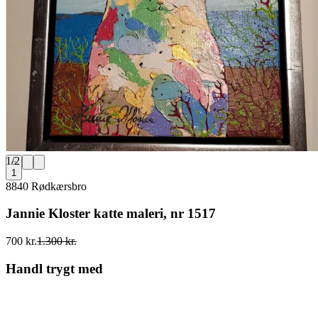
1
/
2
1
8840 Rødkærsbro
Jannie Kloster katte maleri, nr 1517
700 kr.
1.300 kr.
Handl trygt med