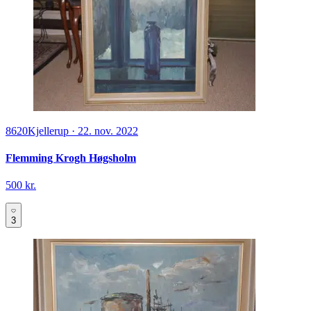
8620
Kjellerup
·
22. nov. 2022
Flemming Krogh Høgsholm
500 kr.
3