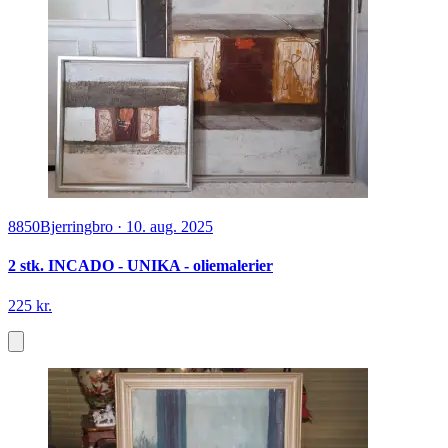
8850
Bjerringbro
·
10. aug. 2025
2 stk. INCADO - UNIKA - oliemalerier
225 kr.