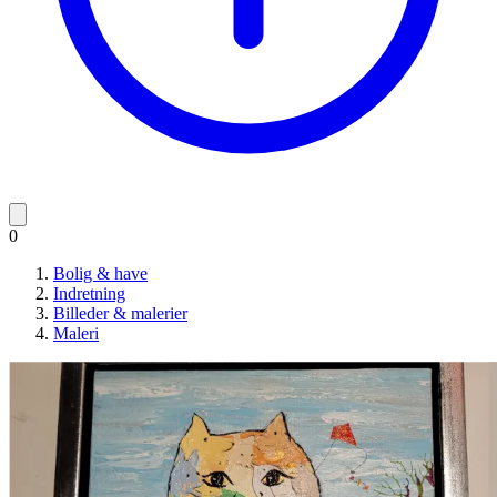
0
Bolig & have
Indretning
Billeder & malerier
Maleri