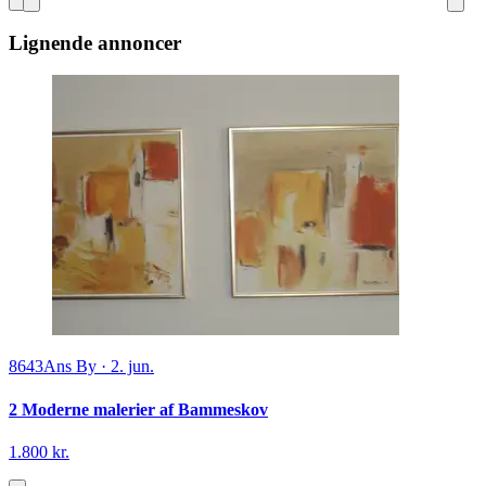
Lignende annoncer
8643
Ans By
·
2. jun.
2 Moderne malerier af Bammeskov
1.800 kr.