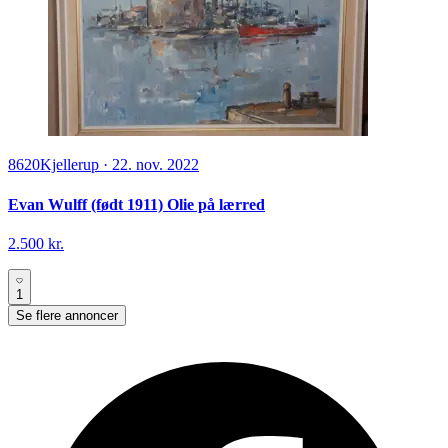
8620
Kjellerup
·
22. nov. 2022
Evan Wulff (født 1911) Olie på lærred
2.500 kr.
1
Se flere annoncer