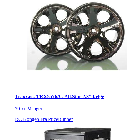
Traxxas - TRX5576A - All-Star 2.8" fælge
79 kr.
På lager
RC Kongen
Fra PriceRunner