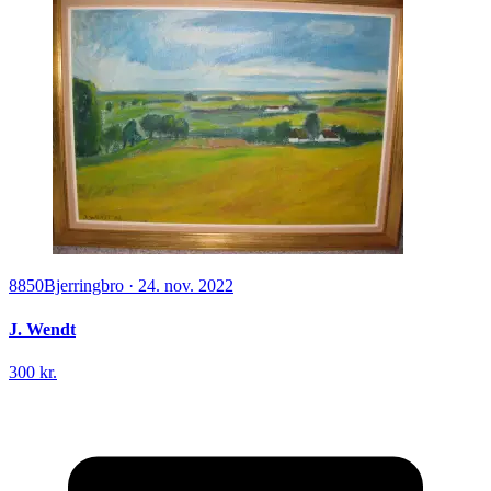
8850
Bjerringbro
·
24. nov. 2022
J. Wendt
300 kr.