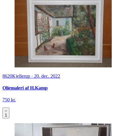
8620
Kjellerup
·
20. dec. 2022
Oliemaleri af H.Kamp
750 kr.
1