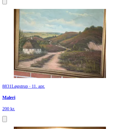
8831
Løgstrup
·
11. apr.
Maleri
200 kr.