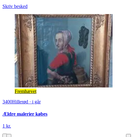
Skriv besked
Fremhævet
3400
Hillerød
·
i går
Ældre malerier købes
1 kr.