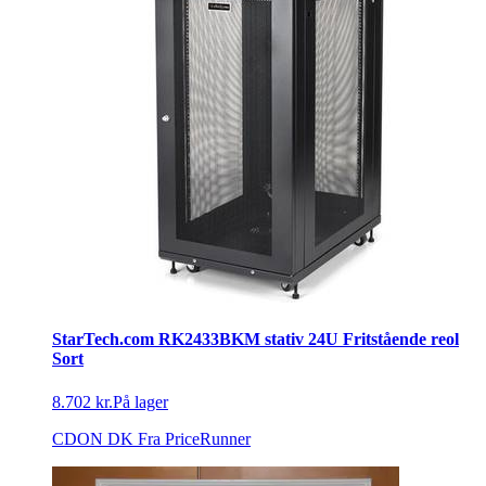
StarTech.com RK2433BKM stativ 24U Fritstående reol
Sort
8.702 kr.
På lager
CDON DK
Fra PriceRunner