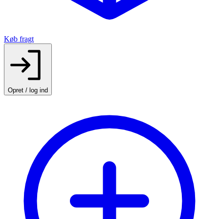
Køb fragt
Opret / log ind