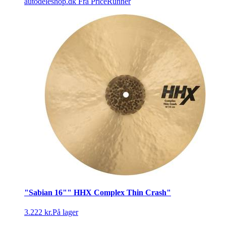
autodeleshop.dk
Fra PriceRunner
"Sabian 16"" HHX Complex Thin Crash"
3.222 kr.
På lager