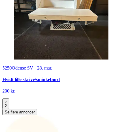
5250
Odense SV
·
28. mar.
Hvidt lille skrive/sminkebord
200 kr.
2
Se flere annoncer