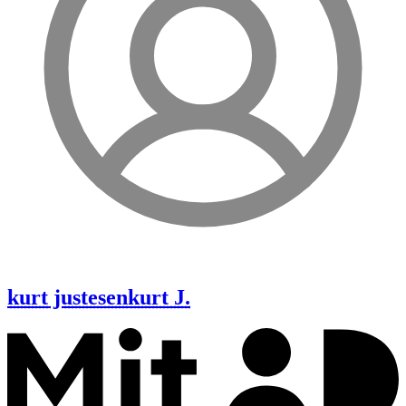
kurt justesen
kurt J.