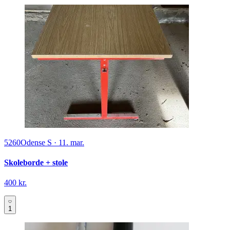
5260
Odense S
·
11. mar.
Skoleborde + stole
400 kr.
1