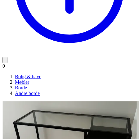
0
Bolig & have
Møbler
Borde
Andre borde