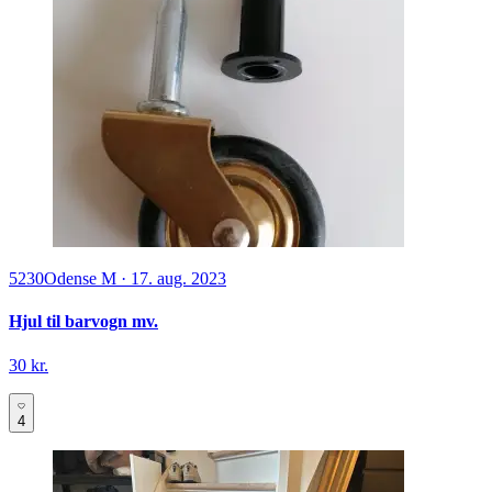
5230
Odense M
·
17. aug. 2023
Hjul til barvogn mv.
30 kr.
4