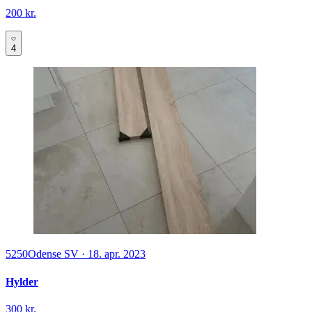
200 kr.
4
5250
Odense SV
·
18. apr. 2023
Hylder
300 kr.