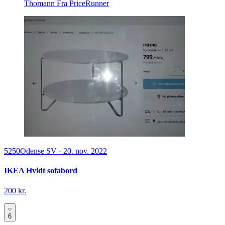
Thomann
Fra PriceRunner
5250
Odense SV
·
20. nov. 2022
IKEA Hvidt sofabord
200 kr.
6