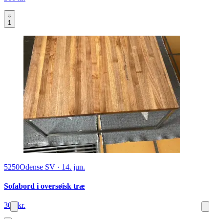
1
5250
Odense SV
·
14. jun.
Sofabord i oversøisk træ
300 kr.