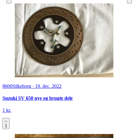
8600
Silkeborg
·
19. dec. 2022
Suzuki SV 650 nye og brugte dele
1 kr.
1