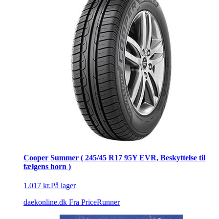
Cooper Summer ( 245/45 R17 95Y EVR, Beskyttelse til
fælgens horn )
1.017 kr.
På lager
daekonline.dk
Fra PriceRunner