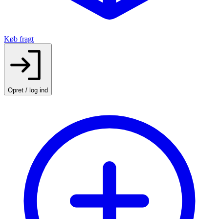
Køb fragt
Opret / log ind