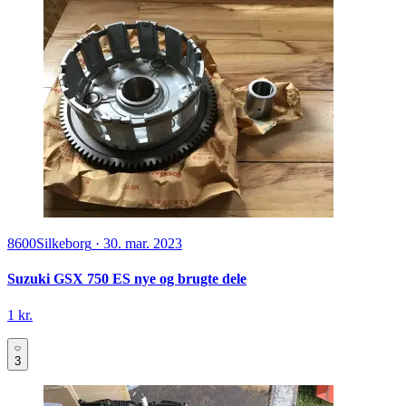
8600
Silkeborg
·
30. mar. 2023
Suzuki GSX 750 ES nye og brugte dele
1 kr.
3