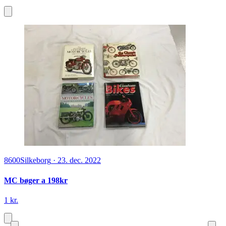
8600
Silkeborg
·
23. dec. 2022
MC bøger a 198kr
1 kr.