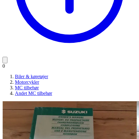
0
Biler & køretøjer
Motorcykler
MC tilbehør
Andet MC tilbehør