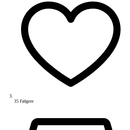
35
Følger
e