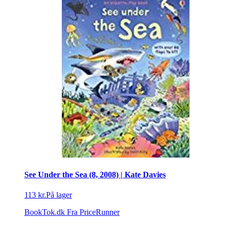
See Under the Sea (8, 2008) | Kate Davies
113 kr.
På lager
BookTok.dk
Fra PriceRunner