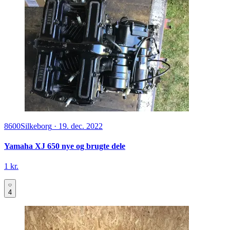
8600
Silkeborg
·
19. dec. 2022
Yamaha XJ 650 nye og brugte dele
1 kr.
4