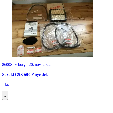
8600
Silkeborg
·
20. nov. 2022
Suzuki GSX 600 F nye dele
1 kr.
2