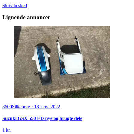
Skriv besked
Lignende annoncer
8600
Silkeborg
·
18. nov. 2022
Suzuki GSX 550 ED nye og brugte dele
1 kr.